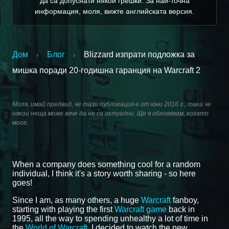
да са допуснати някои грешки. За най-точна
информация, моля, вижте английската версия.
Дом
Блог
Blizzard изпрати подложка за
›
›
мишка поради 20-годишна гаранция на Warcraft 2
Моля, имай предвид, че тази публикация е от юни 2016 г., така че
някои неща може вече да не са актуални. Ще я обновявам, когато
мога.
When a company does something cool for a random
individual, I think it's a story worth sharing - so here
goes!
Since I am, as many others, a huge
Warcraft
fanboy,
starting with playing the first
Warcraft game
back in
1995, all the way to spending unhealthy a lot of time in
the
World of Warcraft
, I decided to watch the new