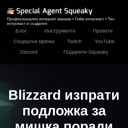
Професионален интернет маниак • Гейм ентусиаст • Тех
ентусиаст и създател
Блог
Инструменти
Проекти
Социални мрежи
Twitch
YouTube
Discord
Подкрепи Squeaky
Blizzard изпрати
подложка за
мишка поради