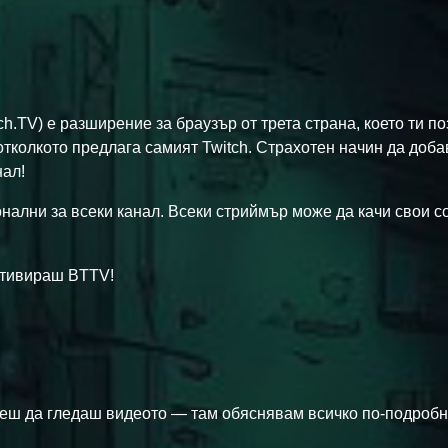
ch.TV) е разширение за браузър от трета страна, което ти п
 отколкото предлага самият Twitch. Страхотен начин да доб
нал!
онални за всеки канал. Всеки стриймър може да качи свои с
активираш BTTV!
ожеш да гледаш видеото — там обяснявам всичко по-подробн