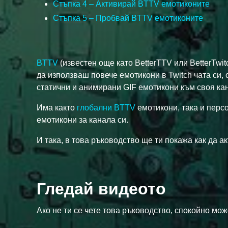
Стъпка 4 – Активирай BTTV емотиконите
Стъпка 5 – Пробвай BTTV емотиконите
BTTV
(известен още като BetterTTV или BetterTwit
да използваш повече емотикони в Twitch чата си,
статични и анимирани GIF емотикони към своя ка
Има както
глобални BTTV
емотикони, така и перс
емотикони за канала си.
И така, в това ръководство ще ти покажа как да 
Гледай видеото
Ако не ти се чете това ръководство, спокойно м