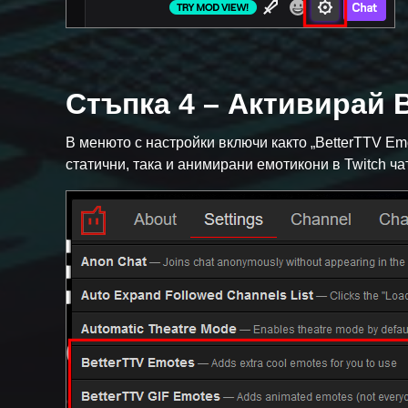
Стъпка 4 – Активирай 
В менюто с настройки включи както „BetterTTV Emo
статични, така и анимирани емотикони в Twitch ча