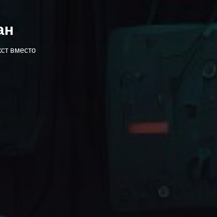
ан
кст вместо