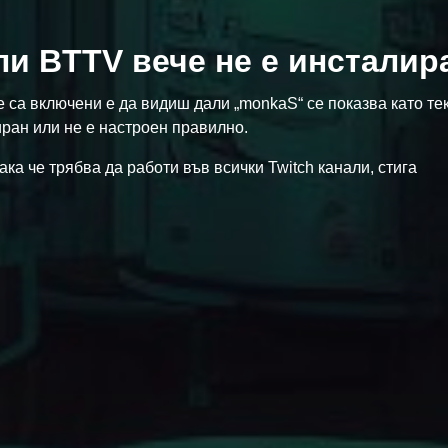
ли BTTV вече не е инсталир
са включени е да видиш дали „monkaS“ се показва като те
ран или не е настроен правилно.
ка че трябва да работи във всички Twitch канали, стига