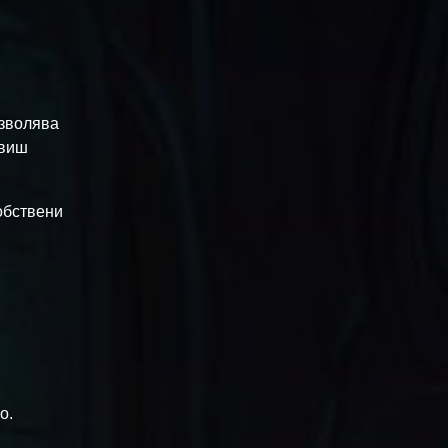
озволява
авиш
обствени
о.