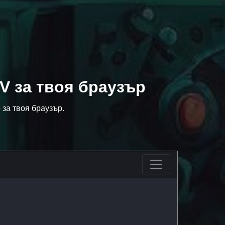
V за твоя браузър
за твоя браузър.