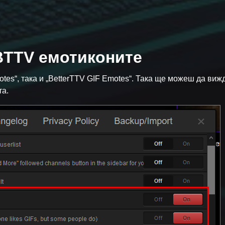
BTTV емотиконите
tes“, така и „BetterTTV GIF Emotes“. Така ще можеш да виж
та.