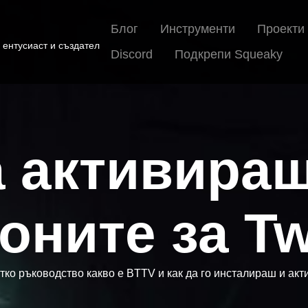
Блог
Инструменти
Проекти
 ентусиаст и създател
Discord
Подкрепи Squeaky
а активира
оните за Tw
тко ръководство какво е BTTV и как да го инсталираш и ак