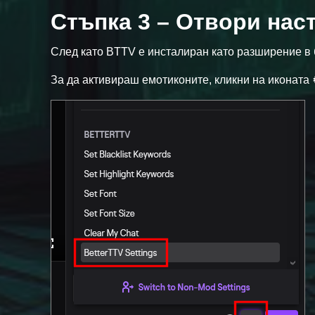
Стъпка 3 – Отвори нас
След като BTTV е инсталиран като разширение в 
За да активираш емотиконите, кликни на иконата ⚙️