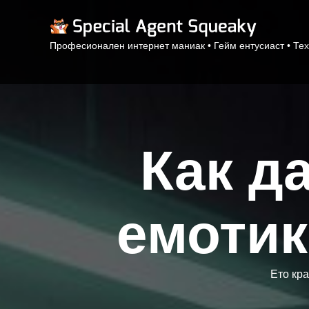
Професионален интернет маниак • Гейм ентусиаст • Тех
Как д
емотик
Ето кра