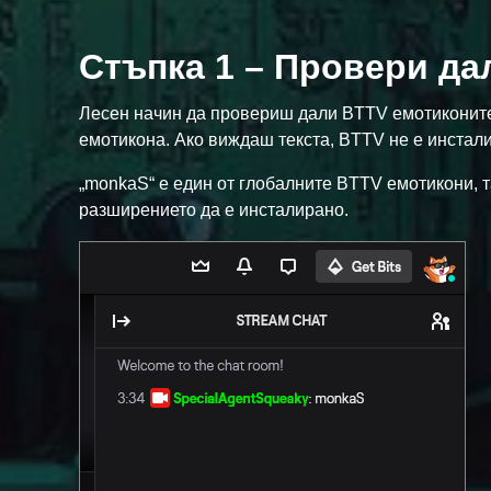
Стъпка 1 – Провери да
Лесен начин да провериш дали BTTV емотиконите 
емотикона. Ако виждаш текста, BTTV не е инстали
„monkaS“ е един от глобалните BTTV емотикони, та
разширението да е инсталирано.