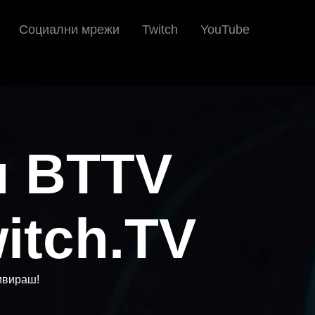
Социални мрежи
Twitch
YouTube
ш BTTV
itch.TV
тивираш!