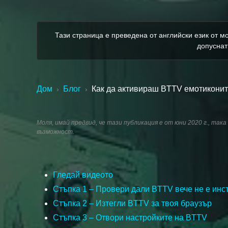
Тази страница е преведена от английски език от мо
допуснат
Дом
Блог
Как да активираш BTTV емотиконите
›
›
Моля, имай предвид, че тази публикация е от юни 2020 г., так
възможност.
Гледай видеото
Стъпка 1 – Провери дали BTTV вече не е инс
Стъпка 2 – Изтегли BTTV за твоя браузър
Стъпка 3 – Отвори настройките на BTTV