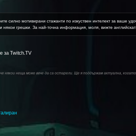
ите силно мотивирани стажанти по изкуствен интелект за ваше удоб
и някои грешки. За най-точна информация, моля, вижте английскат
 за Twitch.TV
а че някои неща може вече да са остарели. Ще я поддържам актуална, когат
талиран