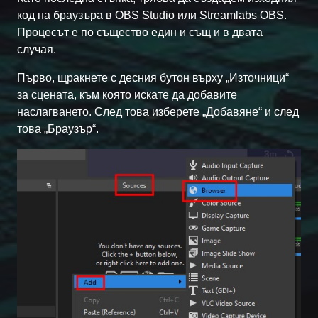
код на браузъра в OBS Studio или Streamlabs OBS.
Процесът е по същество един и същ и в двата
случая.
Първо, щракнете с десния бутон върху „Източници“
за сцената, към която искате да добавите
наслагването. След това изберете „Добавяне“ и след
това „Браузър“.