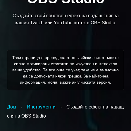
Създайте свой собствен ефект на падащ сняг за
вашия Twitch или YouTube поток в OBS Studio.
Тази страница е преведена от английски език от моите
силно мотивирани стажанти по изкуствен интелект за
ваше удобство. Те все още се учат, така че е възможно
да са допуснати някои грешки. За най-точна
информация, моля, вижте английската версия.
Дом
Инструменти
Създайте ефект на падащ
›
›
сняг в OBS Studio