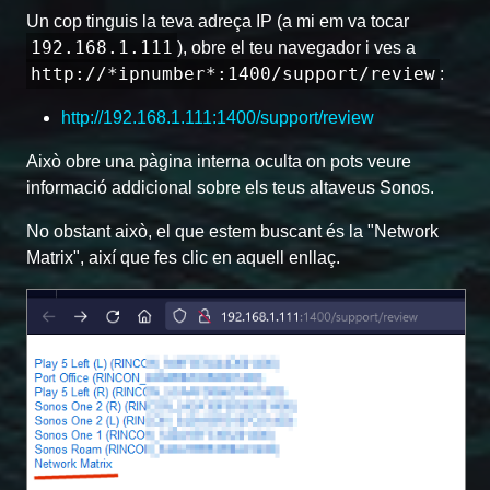
Un cop tinguis la teva adreça IP (a mi em va tocar
192.168.1.111
), obre el teu navegador i ves a
http://*ipnumber*:1400/support/review
:
http://192.168.1.111:1400/support/review
Això obre una pàgina interna oculta on pots veure
informació addicional sobre els teus altaveus Sonos.
No obstant això, el que estem buscant és la "Network
Matrix", així que fes clic en aquell enllaç.