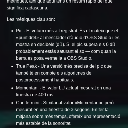
mètriques, així que aquí tens un resum ràpid del que
significa cadascuna.
Les mètriques clau són:
Pic - El volum més alt registrat. És el mateix que el
«punt dret» al mesclador d’àudio d’OBS Studio i es
mostra en decibels (dB). Si el pic supera els 0 dB,
probablement estàs saturant el so — com quan la
barra es posa vermella a OBS Studio.
True Peak - Una versió més precisa del pic que
també té en compte els algoritmes de
postprocessament habituals.
Momentani - El valor LU actual mesurat en una
finestra de 400 ms.
Curt termini - Similar al valor «Momentani», però
mesurat en una finestra de 3 segons. En fer la
mitjana sobre més temps, ofereix una representació
més estable de la sonoritat.