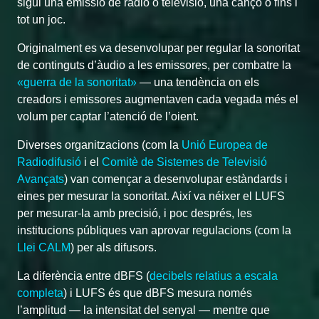
sigui una emissió de ràdio o televisió, una cançó o fins i
tot un joc.
Originalment es va desenvolupar per regular la sonoritat
de continguts d’àudio a les emissores, per combatre la
«guerra de la sonoritat»
— una tendència on els
creadors i emissores augmentaven cada vegada més el
volum per captar l’atenció de l’oient.
Diverses organitzacions (com la
Unió Europea de
Radiodifusió
i el
Comitè de Sistemes de Televisió
Avançats
) van començar a desenvolupar estàndards i
eines per mesurar la sonoritat. Així va néixer el LUFS
per mesurar-la amb precisió, i poc després, les
institucions públiques van aprovar regulacions (com la
Llei CALM
) per als difusors.
La diferència entre dBFS (
decibels relatius a escala
completa
) i LUFS és que dBFS mesura només
l’amplitud — la intensitat del senyal — mentre que