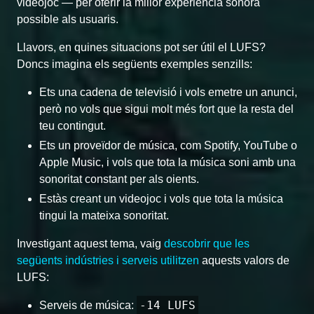
videojoc — per oferir la millor experiència sonora
possible als usuaris.
Llavors, en quines situacions pot ser útil el LUFS?
Doncs imagina els següents exemples senzills:
Ets una cadena de televisió i vols emetre un anunci,
però no vols que sigui molt més fort que la resta del
teu contingut.
Ets un proveïdor de música, com Spotify, YouTube o
Apple Music, i vols que tota la música soni amb una
sonoritat constant per als oients.
Estàs creant un videojoc i vols que tota la música
tingui la mateixa sonoritat.
Investigant aquest tema, vaig
descobrir que les
següents indústries i serveis utilitzen
aquests valors de
LUFS:
-14 LUFS
Serveis de música: