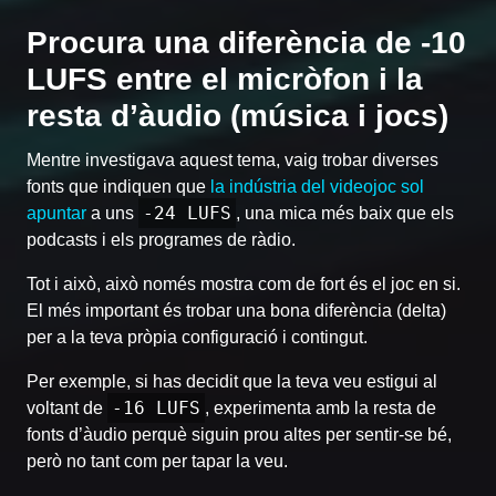
Procura una diferència de -10
LUFS entre el micròfon i la
resta d’àudio (música i jocs)
Mentre investigava aquest tema, vaig trobar diverses
fonts que indiquen que
la indústria del videojoc sol
-24 LUFS
apuntar
a uns
, una mica més baix que els
podcasts i els programes de ràdio.
Tot i això, això només mostra com de fort és el joc en si.
El més important és trobar una bona diferència (delta)
per a la teva pròpia configuració i contingut.
Per exemple, si has decidit que la teva veu estigui al
-16 LUFS
voltant de
, experimenta amb la resta de
fonts d’àudio perquè siguin prou altes per sentir-se bé,
però no tant com per tapar la veu.