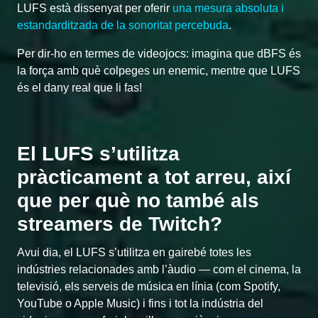
LUFS està dissenyat per oferir
una mesura absoluta i
estandarditzada de la sonoritat percebuda
.
Per dir-ho en termes de videojocs: imagina que dBFS és
la força amb què colpeges un enemic, mentre que LUFS
és el dany real que li fas!
El LUFS s’utilitza
pràcticament a tot arreu, així
que per què no també als
streamers de Twitch?
Avui dia, el LUFS s’utilitza en gairebé totes les
indústries relacionades amb l’àudio — com el cinema, la
televisió, els serveis de música en línia (com Spotify,
YouTube o Apple Music) i fins i tot la indústria del