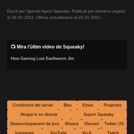
Escrit per Special Agent Squeaky. Publicat per primera vegada
el 26-01-2021. Última actualització el 26-01-2021.
📺 Mira l'últim vídeo de Squeaky!
How Gaming Lost Earthworm Jim
Condicions del servei
Bloc
Eines
Projectes
Atrapa'm en directe
Suport Squeaky
Desenvolupament de jocs
Música
Discord
Twitter (X)
Instagram
YouTube
Ko-fi
Twitch