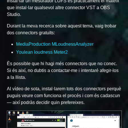
Instal·lar un mesurador LUFS és pràcticament el mateix
que instal·lar qualsevol altre connector VST a OBS
Studio.
Durant la meva recerca sobre aquest tema, vaig trobar
dos connectors gratuïts:
MediaProduction MLoudnessAnalyzer
Youlean loudness Meter2
És possible que hi hagi més connectors que no conec.
Si és així, no dubtis a contactar-me i intentaré afegir-los
a la llista.
Al vídeo de sota, instal·larem tots dos connectors perquè
puguis veure com funciona el procés i com és cadascun
— així podràs decidir quin prefereixes.