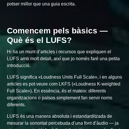
potser millor que una guia escrita.
Comencem pels bàsics —
Què és el LUFS?
Hi ha un munt d’articles i recursos que expliquen el
LUFS amb molt detall, així que jo només faré una petita
introducció.
LUFS significa «Loudness Units Full Scale», i en alguns
articles es pot veure com LKFS («Loudness K-weighted
Full Scale»). En essència, és el mateix: diferents
organitzacions o països simplement fan servir noms
diferents.
LUFS és una manera absoluta i estandarditzada de
mesurar la sonoritat percebuda d’una font d’àudio — ja