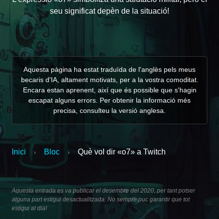
seu significat depèn de la situació!
Aquesta pàgina ha estat traduïda de l'anglès pels meus
becaris d'IA, altament motivats, per a la vostra comoditat.
Encara estan aprenent, així que és possible que s'hagin
escapat alguns errors. Per obtenir la informació més
precisa, consulteu la versió anglesa.
Inici
Bloc
Què vol dir «o7» a Twitch
›
›
Aquesta entrada es va publicar el desembre del 2020, per tant potser
alguna part estigui desactualitzada. No sempre puc garantir que tot
estigui al dia!