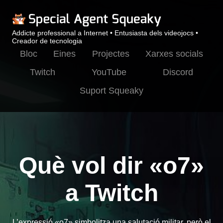
Addicte professional a Internet • Entusiasta dels videojocs •
Creador de tecnologia
Bloc
Eines
Projectes
Xarxes socials
Twitch
YouTube
Discord
Suport Squeaky
Què vol dir «o7»
a Twitch
L’expressió «o7» simbolitza una salutació militar, però el