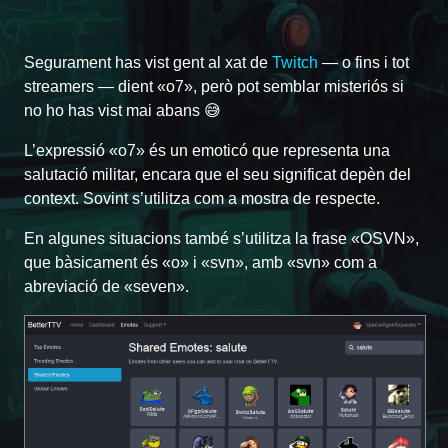
Segurament has vist gent al xat de
Twitch
— o fins i tot
streamers — dient «o7», però pot semblar misteriós si
no ho has vist mai abans 😅
L’expressió «o7» és un emoticó que representa una
salutació militar, encara que el seu significat depèn del
context. Sovint s’utilitza com a mostra de respecte.
En algunes situacions també s’utilitza la frase «OSVN»,
que bàsicament és «o» i «svn», amb «svn» com a
abreviació de «seven».