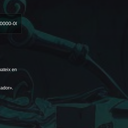
mateix en
gador».