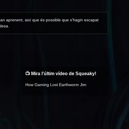
tan aprenent, així que és possible que s'hagin escapat
glesa.
📺 Mira l'últim vídeo de Squeaky!
How Gaming Lost Earthworm Jim