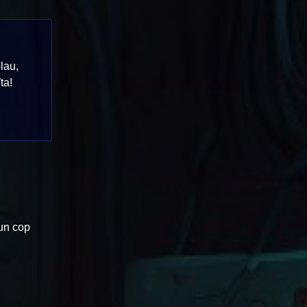
lau,
ta!
 un cop