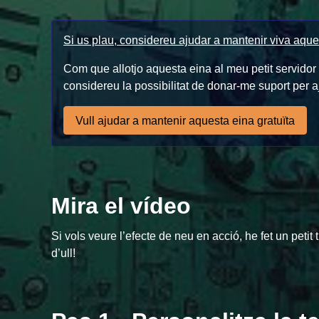
Si us plau, considereu ajudar a mantenir viva aque
Com que allotjo aquesta eina al meu petit servido
considereu la possibilitat de donar-me suport per a
Vull ajudar a mantenir aquesta eina gratuïta
Mira el vídeo
Si vols veure l’efecte de neu en acció, he fet un petit 
d’ull!