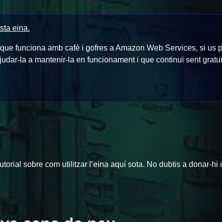
sta eina.
r que funciona amb cafè i gofres a Amazon Web Services, si us p
judar-la a mantenir-la en funcionament i que continuï sent gratuï
tutorial sobre com utilitzar l’eina aquí sota. No dubtis a donar-hi