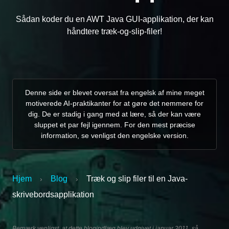
Sådan koder du en AWT Java GUI-applikation, der kan
håndtere træk-og-slip-filer!
Denne side er blevet oversat fra engelsk af mine meget
motiverede AI-praktikanter for at gøre det nemmere for
dig. De er stadig i gang med at lære, så der kan være
sluppet et par fejl igennem. For den mest præcise
information, se venligst den engelske version.
Hjem
Blog
Træk og slip filer til en Java-
›
›
skrivebordsapplikation
Bemærk venligst, at dette blogindlæg blev udgivet i januar 2011, så