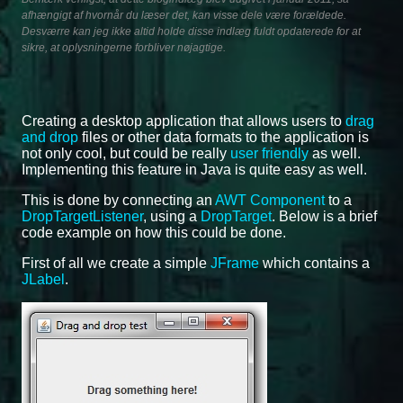
afhængigt af hvornår du læser det, kan visse dele være forældede.
Desværre kan jeg ikke altid holde disse indlæg fuldt opdaterede for at
sikre, at oplysningerne forbliver nøjagtige.
Creating a desktop application that allows users to
drag
and drop
files or other data formats to the application is
not only cool, but could be really
user friendly
as well.
Implementing this feature in Java is quite easy as well.
This is done by connecting an
AWT Component
to a
DropTargetListener
, using a
DropTarget
. Below is a brief
code example on how this could be done.
First of all we create a simple
JFrame
which contains a
JLabel
.