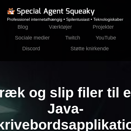
Professionel internetafhængig • Spilentusiast • Teknologiskaber
Blog
Værktøjer
Projekter
Sociale medier
Twitch
YouTube
Discord
Støtte knirkende
ræk og slip filer til 
Java-
krivebordsapplikati