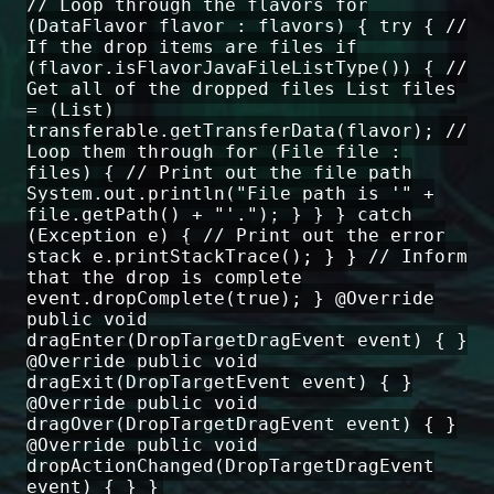
// Loop through the flavors for
(DataFlavor flavor : flavors) { try { //
If the drop items are files if
(flavor.isFlavorJavaFileListType()) { //
Get all of the dropped files List files
= (List)
transferable.getTransferData(flavor); //
Loop them through for (File file :
files) { // Print out the file path
System.out.println("File path is '" +
file.getPath() + "'."); } } } catch
(Exception e) { // Print out the error
stack e.printStackTrace(); } } // Inform
that the drop is complete
event.dropComplete(true); } @Override
public void
dragEnter(DropTargetDragEvent event) { }
@Override public void
dragExit(DropTargetEvent event) { }
@Override public void
dragOver(DropTargetDragEvent event) { }
@Override public void
dropActionChanged(DropTargetDragEvent
event) { } }