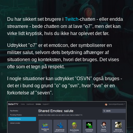
Du har sikkert set brugere i
Twitch
-chatten - eller endda
streamere - bede chatten om at lave "o7", men det kan
virke lidt kryptisk, hvis du ikke har oplevet det før.
Udtrykket "o7" er et emoticon, der symboliserer en
militær salut, selvom dets betydning afhænger af
situationen og konteksten, hvori det bruges. Det vises
ofte som et tegn på respekt.
I nogle situationer kan udtrykket "OSVN" også bruges -
det er i bund og grund "o" og "svn", hvor "svn" er en
forkortelse af "seven".