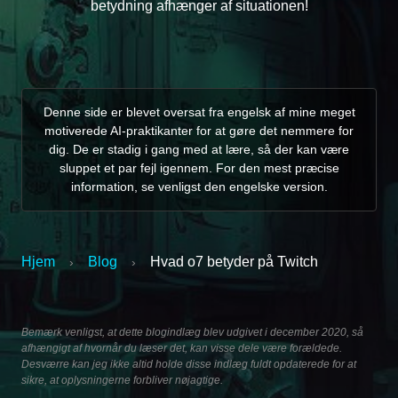
betydning afhænger af situationen!
Denne side er blevet oversat fra engelsk af mine meget
motiverede AI-praktikanter for at gøre det nemmere for
dig. De er stadig i gang med at lære, så der kan være
sluppet et par fejl igennem. For den mest præcise
information, se venligst den engelske version.
Hjem
Blog
Hvad o7 betyder på Twitch
›
›
Bemærk venligst, at dette blogindlæg blev udgivet i december 2020, så
afhængigt af hvornår du læser det, kan visse dele være forældede.
Desværre kan jeg ikke altid holde disse indlæg fuldt opdaterede for at
sikre, at oplysningerne forbliver nøjagtige.