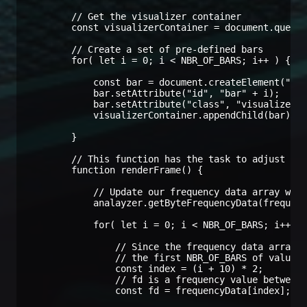
        // Get the visualizer container

        const visualizerContainer = document.queryS
        // Create a set of pre-defined bars

        for( let i = 0; i < NBR_OF_BARS; i++ ) {

            const bar = document.createElement("DIV
            bar.setAttribute("id", "bar" + i);

            bar.setAttribute("class", "visualizer-c
            visualizerContainer.appendChild(bar);

        }

        // This function has the task to adjust the
        function renderFrame() {

            // Update our frequency data array with
            analayzer.getByteFrequencyData(frequenc
            for( let i = 0; i < NBR_OF_BARS; i++ ) 
                // Since the frequency data array i
                // the first NBR_OF_BARS of values,
                const index = (i + 10) * 2;

                // fd is a frequency value between 
                const fd = frequencyData[index];
