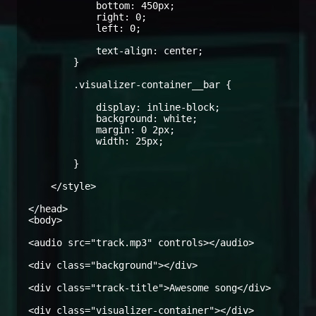
            bottom: 450px;

            right: 0;

            left: 0;

            text-align: center;

        }

        .visualizer-container__bar {

            display: inline-block;

            background: white;

            margin: 0 2px;

            width: 25px;

        }

    </style>

</head>

<body>

<audio src="track.mp3" controls></audio>

<div class="background"></div>

<div class="track-title">Awesome song</div>

<div class="visualizer-container"></div>
