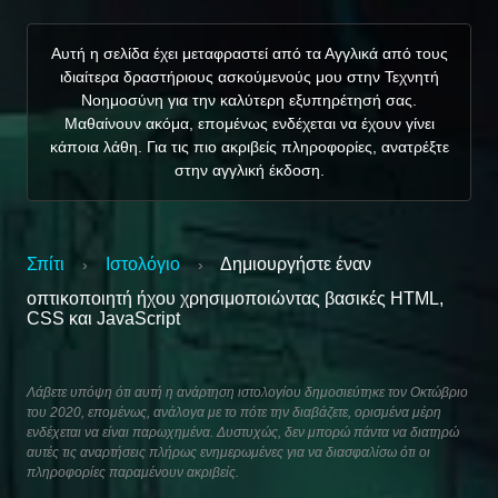
Αυτή η σελίδα έχει μεταφραστεί από τα Αγγλικά από τους
ιδιαίτερα δραστήριους ασκούμενούς μου στην Τεχνητή
Νοημοσύνη για την καλύτερη εξυπηρέτησή σας.
Μαθαίνουν ακόμα, επομένως ενδέχεται να έχουν γίνει
κάποια λάθη. Για τις πιο ακριβείς πληροφορίες, ανατρέξτε
στην αγγλική έκδοση.
Σπίτι
Ιστολόγιο
Δημιουργήστε έναν
›
›
οπτικοποιητή ήχου χρησιμοποιώντας βασικές HTML,
CSS και JavaScript
Λάβετε υπόψη ότι αυτή η ανάρτηση ιστολογίου δημοσιεύτηκε τον Οκτώβριο
του 2020, επομένως, ανάλογα με το πότε την διαβάζετε, ορισμένα μέρη
ενδέχεται να είναι παρωχημένα. Δυστυχώς, δεν μπορώ πάντα να διατηρώ
αυτές τις αναρτήσεις πλήρως ενημερωμένες για να διασφαλίσω ότι οι
πληροφορίες παραμένουν ακριβείς.