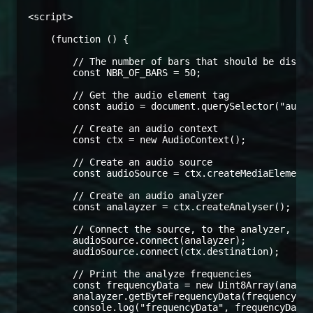
<script>

    (function () {

        // The number of bars that should be displa
        const NBR_OF_BARS = 50;

        // Get the audio element tag

        const audio = document.querySelector("audio
        // Create an audio context

        const ctx = new AudioContext();

        // Create an audio source

        const audioSource = ctx.createMediaElementS
        // Create an audio analyzer

        const analayzer = ctx.createAnalyser();

        // Connect the source, to the analyzer, and
        audioSource.connect(analayzer);

        audioSource.connect(ctx.destination);

        // Print the analyze frequencies

        const frequencyData = new Uint8Array(analay
        analayzer.getByteFrequencyData(frequencyDat
        console.log("frequencyData", frequencyData)