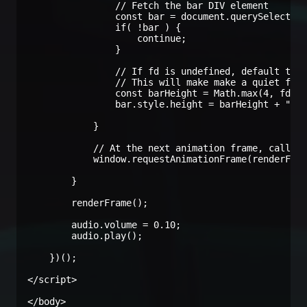
                // Fetch the bar DIV element

                const bar = document.querySelector(
                if( !bar ) {

                    continue;

                }

                // If fd is undefined, default to 0
                // This will make make a quiet freq
                const barHeight = Math.max(4, fd ||
                bar.style.height = barHeight + "px"
            }

            // At the next animation frame, call ou
            window.requestAnimationFrame(renderFram
        }

        renderFrame();

        audio.volume = 0.10;

        audio.play();

    })();

</script>

</body>
