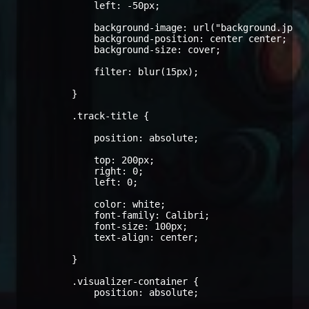
            left: -50px;

            background-image: url("background.jpg")
            background-position: center center;

            background-size: cover;

            filter: blur(15px);

        }

        .track-title {

            position: absolute;

            top: 200px;

            right: 0;

            left: 0;

            color: white;

            font-family: Calibri;

            font-size: 100px;

            text-align: center;

        }

        .visualizer-container {

            position: absolute;
