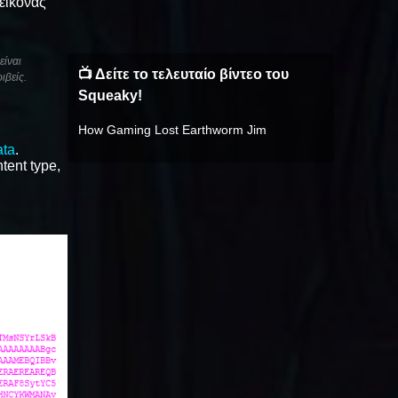
 εικόνας
είναι
📺 Δείτε το τελευταίο βίντεο του
ιβείς.
Squeaky!
How Gaming Lost Earthworm Jim
ata
.
tent type,