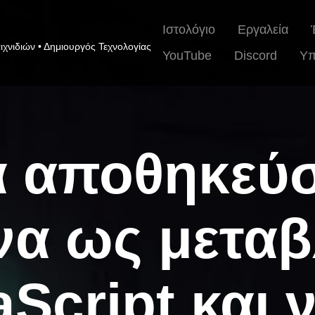
Ιστολόγιο
Εργαλεία
ιχνιδιών • Δημιουργός Τεχνολογίας
YouTube
Discord
Υπ
 αποθηκεύσ
να ως μετα
Script και 