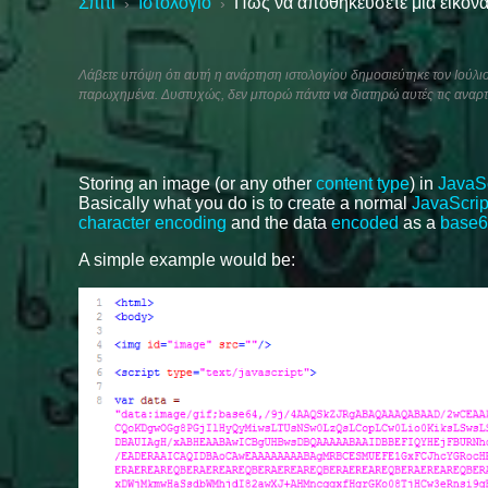
Σπίτι
Ιστολόγιο
Πώς να αποθηκεύσετε μια εικόνα 
›
›
Λάβετε υπόψη ότι αυτή η ανάρτηση ιστολογίου δημοσιεύτηκε τον Ιούλιο 
παρωχημένα. Δυστυχώς, δεν μπορώ πάντα να διατηρώ αυτές τις αναρτ
Storing an image (or any other
content type
) in
JavaSc
Basically what you do is to create a normal
JavaScript
character encoding
and the data
encoded
as a
base6
A simple example would be: