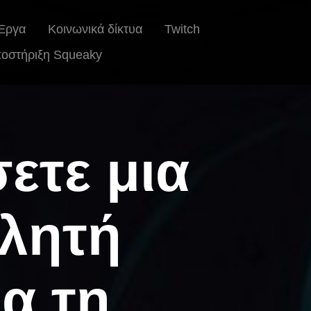
Έργα
Κοινωνικά δίκτυα
Twitch
οστήριξη Squeaky
ετε μια
βλητή
να τη