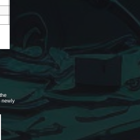
 the
e newly