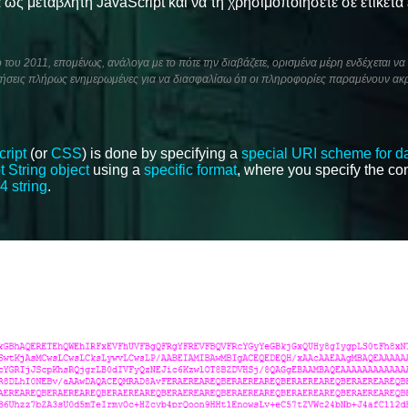
ως μεταβλητή JavaScript και να τη χρησιμοποιήσετε σε ετικέτα
του 2011, επομένως, ανάλογα με το πότε την διαβάζετε, ορισμένα μέρη ενδέχεται να 
ήσεις πλήρως ενημερωμένες για να διασφαλίσω ότι οι πληροφορίες παραμένουν ακρ
ript
(or
CSS
) is done by specifying a
special URI scheme for d
 String object
using a
specific format
, where you specify the con
4 string
.