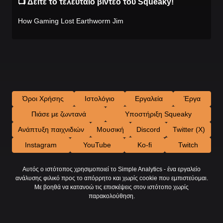
📺 Δείτε το τελευταίο βίντεο του Squeaky!
How Gaming Lost Earthworm Jim
Όροι Χρήσης
Ιστολόγιο
Εργαλεία
Έργα
Πιάσε με ζωντανά
Υποστήριξη Squeaky
Ανάπτυξη παιχνιδιών
Μουσική
Discord
Twitter (X)
Instagram
YouTube
Ko-fi
Twitch
Αυτός ο ιστότοπος χρησιμοποιεί το Simple Analytics - ένα εργαλείο
ανάλυσης φιλικό προς το απόρρητο και χωρίς cookie που εμπιστεύομαι.
Με βοηθά να κατανοώ τις επισκέψεις στον ιστότοπο χωρίς
παρακολούθηση.