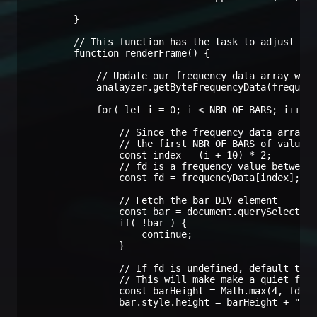
        }

        // This function has the task to adjust the
        function renderFrame() {

            // Update our frequency data array with
            analayzer.getByteFrequencyData(frequenc
            for( let i = 0; i < NBR_OF_BARS; i++ ) 
                // Since the frequency data array i
                // the first NBR_OF_BARS of values,
                const index = (i + 10) * 2;

                // fd is a frequency value between 
                const fd = frequencyData[index];

                // Fetch the bar DIV element

                const bar = document.querySelector(
                if( !bar ) {

                    continue;

                }

                // If fd is undefined, default to 0
                // This will make make a quiet freq
                const barHeight = Math.max(4, fd ||
                bar.style.height = barHeight + "px"