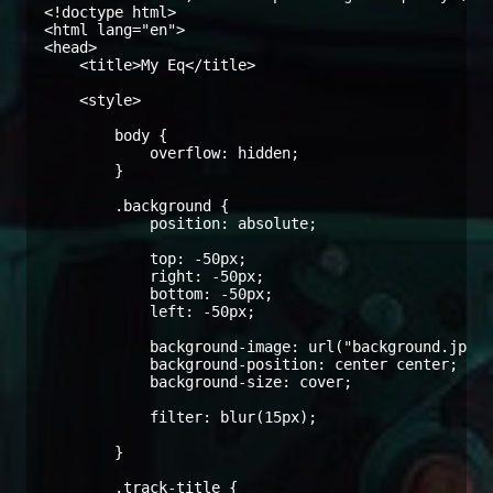
<!doctype html>

<html lang="en">

<head>

    <title>My Eq</title>

    <style>

        body {

            overflow: hidden;

        }

        .background {

            position: absolute;

            top: -50px;

            right: -50px;

            bottom: -50px;

            left: -50px;

            background-image: url("background.jpg")
            background-position: center center;

            background-size: cover;

            filter: blur(15px);

        }

        .track-title {
