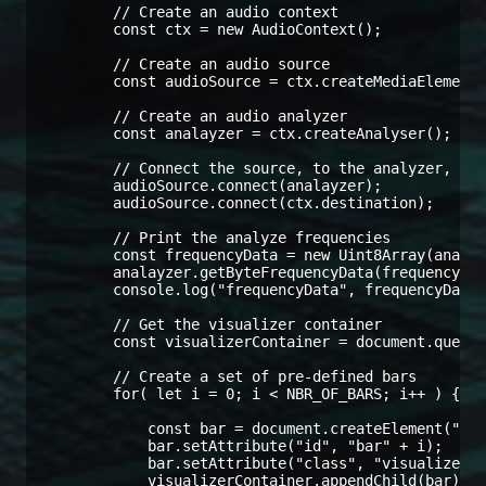
        // Create an audio context

        const ctx = new AudioContext();

        // Create an audio source

        const audioSource = ctx.createMediaElementS
        // Create an audio analyzer

        const analayzer = ctx.createAnalyser();

        // Connect the source, to the analyzer, and
        audioSource.connect(analayzer);

        audioSource.connect(ctx.destination);

        // Print the analyze frequencies

        const frequencyData = new Uint8Array(analay
        analayzer.getByteFrequencyData(frequencyDat
        console.log("frequencyData", frequencyData)
        // Get the visualizer container

        const visualizerContainer = document.queryS
        // Create a set of pre-defined bars

        for( let i = 0; i < NBR_OF_BARS; i++ ) {

            const bar = document.createElement("DIV
            bar.setAttribute("id", "bar" + i);

            bar.setAttribute("class", "visualizer-c
            visualizerContainer.appendChild(bar);
