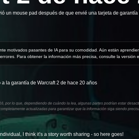
vió un mouse pad después de que envié una tarjeta de garantía 
mente motivados pasantes de IA para su comodidad. Aún están aprendien
errores. Para obtener la información más precisa, consulte la versión e
a la garantía de Warcraft 2 de hace 20 años
16, por lo que, dependiendo de cuándo la lea, algunas partes podrían estar desact
mpletamente actualizadas para garantizar que la información siga siendo precis
idual, I think it's a story worth sharing - so here goes!