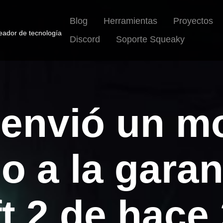
Blog
Herramientas
Proyectos
reador de tecnología
Discord
Soporte Squeaky
 envió un 
o a la garan
t 2 de hace