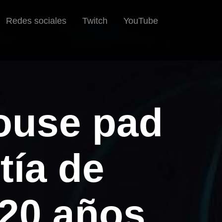
Redes sociales
Twitch
YouTube
mouse pad
tía de
 20 años