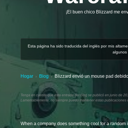
¡El buen chico Blizzard me en
Esta página ha sido traducida del inglés por mis alta
algunos 
Hogar
Blog
Blizzard envió un mouse pad debido 
›
›
Tenga en cuenta que esta entrada del blog se publicó en junio de 20
Lamentablemente, no siempre puedo mantener estas publicaciones co
When a company does something cool for a random indiv