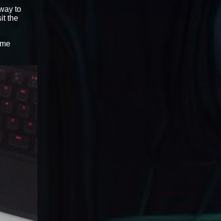
 way to
sit the
ame