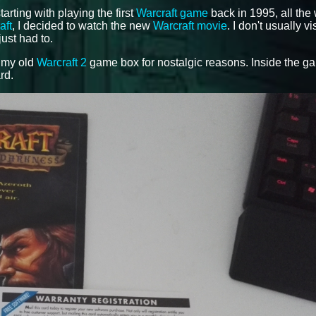
tarting with playing the first
Warcraft game
back in 1995, all the
aft
, I decided to watch the new
Warcraft movie
. I don't usually vi
just had to.
f my old
Warcraft 2
game box for nostalgic reasons. Inside the g
rd.