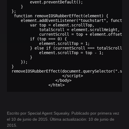
        event.preventDefault();

    }

};

 function removeIOSRubberEffect(element) {

    element.addEventListener("touchstart", function
        var top = element.scrollTop,

            totalScroll = element.scrollHeight,

            currentScroll = top + element.offsetHei
        if (top === 0) {

            element.scrollTop = 1;

        } else if (currentScroll === totalScroll) {

            element.scrollTop = top - 1;

        }

    });

}

removeIOSRubberEffect(document.querySelector(".scro
                      </script>

                   </body>

                </html>
Escrito por Special Agent Squeaky. Publicado por primera vez
el 10 de junio de 2015. Última actualización: 10 de junio de
2015.