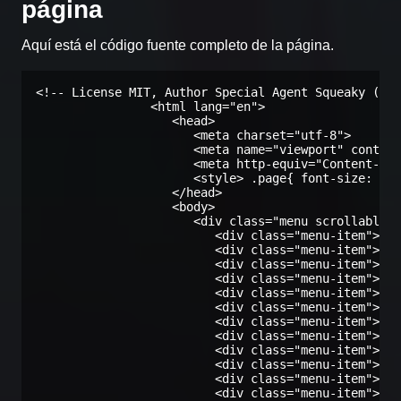
página
Aquí está el código fuente completo de la página.
<!-- License MIT, Author Special Agent Squeaky (spe
                <html lang="en">

                   <head>

                      <meta charset="utf-8">

                      <meta name="viewport" content
                      <meta http-equiv="Content-Typ
                      <style> .page{ font-size: 24p
                   </head>

                   <body>

                      <div class="menu scrollable">

                         <div class="menu-item">hel
                         <div class="menu-item">hel
                         <div class="menu-item">hel
                         <div class="menu-item">hel
                         <div class="menu-item">hel
                         <div class="menu-item">hel
                         <div class="menu-item">hel
                         <div class="menu-item">hel
                         <div class="menu-item">hel
                         <div class="menu-item">hel
                         <div class="menu-item">hel
                         <div class="menu-item">hel