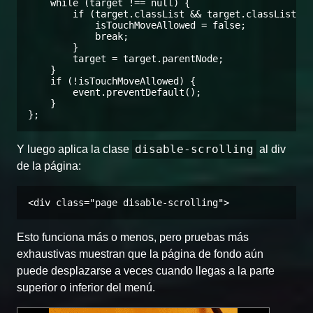
    while (target !== null) {

        if (target.classList && target.classList.co
            isTouchMoveAllowed = false;

            break;

        }

        target = target.parentNode;

    }

    if (!isTouchMoveAllowed) {

        event.preventDefault();

    }

};
disable-scrolling
Y luego aplica la clase
al div
de la página:
<div class="page disable-scrolling">
Esto funciona más o menos, pero pruebas más
exhaustivas muestran que la página de fondo aún
puede desplazarse a veces cuando llegas a la parte
superior o inferior del menú.