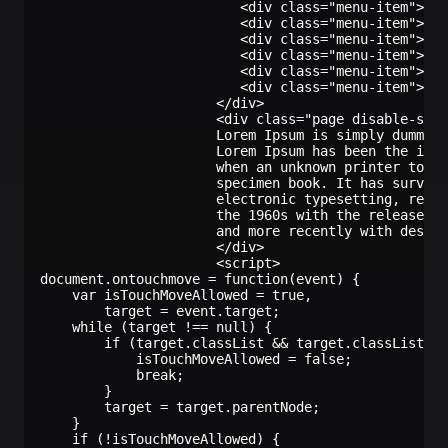
                         <div class="menu-item">hel
                         <div class="menu-item">hel
                         <div class="menu-item">hel
                         <div class="menu-item">hel
                         <div class="menu-item">hel
                         <div class="menu-item">hel
                      </div>

                      <div class="page disable-scro
                      Lorem Ipsum is simply dummy t
                      Lorem Ipsum has been the indu
                      when an unknown printer took 
                      specimen book. It has survive
                      electronic typesetting, remai
                      the 1960s with the release of
                      and more recently with deskto
                      </div>

                      <script>

document.ontouchmove = function(event) {

    var isTouchMoveAllowed = true,

        target = event.target;

    while (target !== null) {

        if (target.classList && target.classList.co
            isTouchMoveAllowed = false;

            break;

        }

        target = target.parentNode;

    }

    if (!isTouchMoveAllowed) {
