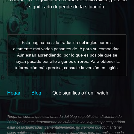
significado depende de la situación.
Esta página ha sido traducida del inglés por mis
altamente motivados pasantes de IA para su comodidad.
Aún están aprendiendo, por lo que es posible que se
hayan pasado por alto algunos errores. Para obtener la
información más precisa, consulte la versión en inglés.
Hogar
Blog
Qué significa o7 en Twitch
›
›
Tenga en cuenta que esta entrada del blog se publicó en diciembre de
2020, por lo que, dependiendo de cuándo la lea, algunas partes podrían
estar desactualizadas. Lamentablemente, no siempre puedo mantener
estas publicaciones completamente actualizadas para garantizar que la