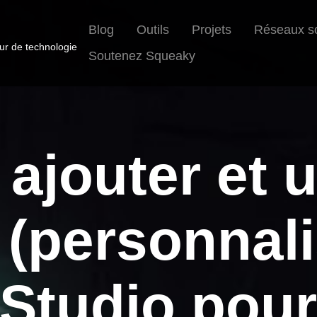
Blog
Outils
Projets
Réseaux s
eur de technologie
Soutenez Squeaky
jouter et ut
 (personnali
Studio pou