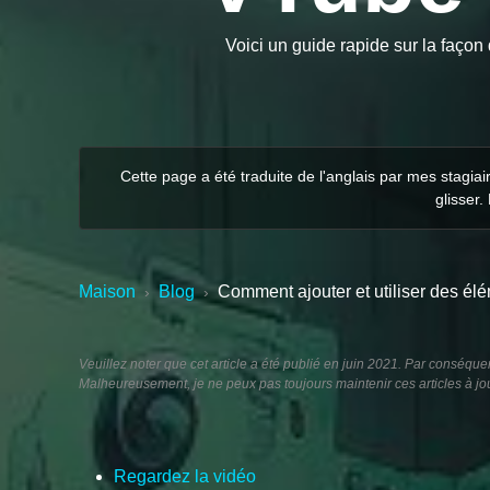
Voici un guide rapide sur la façon
Cette page a été traduite de l'anglais par mes stagia
glisser.
Maison
Blog
Comment ajouter et utiliser des é
›
›
Veuillez noter que cet article a été publié en juin 2021. Par conséquen
Malheureusement, je ne peux pas toujours maintenir ces articles à jour
Regardez la vidéo