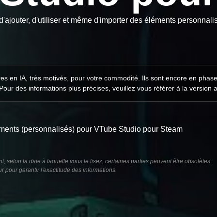
 d'ajouter, d'utiliser et même d'importer des éléments personna
ires en IA, très motivés, pour votre commodité. Ils sont encore en phas
 Pour des informations plus précises, veuillez vous référer à la version 
léments (personnalisés) pour VTube Studio pour Steam
t, selon la date à laquelle vous le lisez, certaines parties peuvent être obsolètes.
 pour garantir l'exactitude des informations.