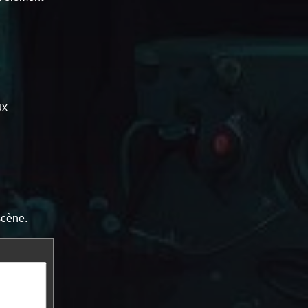
ux
scène.