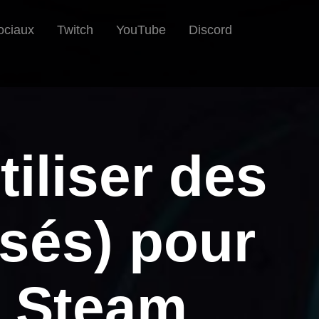
ociaux
Twitch
YouTube
Discord
iliser des
sés) pour
r Steam