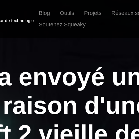
Blog
Outils
Projets
Réseaux s
eur de technologie
Soutenez Squeaky
 a envoyé un
 raison d'un
t 2 vieille d