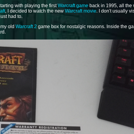
tarting with playing the first
Warcraft game
back in 1995, all the
aft
, I decided to watch the new
Warcraft movie
. I don't usually vi
just had to.
f my old
Warcraft 2
game box for nostalgic reasons. Inside the g
rd.