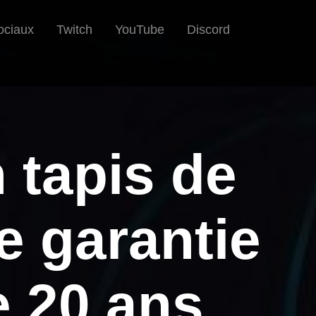
ociaux
Twitch
YouTube
Discord
 tapis de
e garantie
e 20 ans