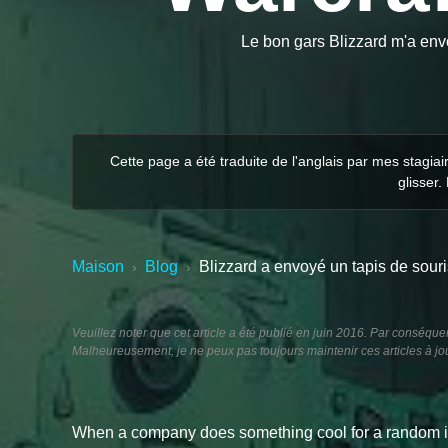
Le bon gars Blizzard m'a envo
Cette page a été traduite de l'anglais par mes stagia
glisser.
Maison
Blog
Blizzard a envoyé un tapis de souri
›
›
Veuillez noter que cet article a été publié en juin 2016. Par conséquen
Malheureusement, je ne peux pas toujours maintenir ces articles à jour
When a company does something cool for a random indiv