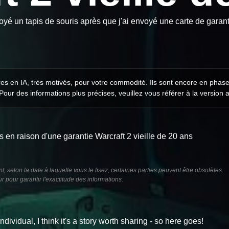
yé un tapis de souris après que j'ai envoyé une carte de garant
ires en IA, très motivés, pour votre commodité. Ils sont encore en phas
 Pour des informations plus précises, veuillez vous référer à la version 
s en raison d'une garantie Warcraft 2 vieille de 20 ans
t, selon la date à laquelle vous le lisez, certaines parties peuvent être obsolètes.
 pour garantir l'exactitude des informations.
idual, I think it's a story worth sharing - so here goes!