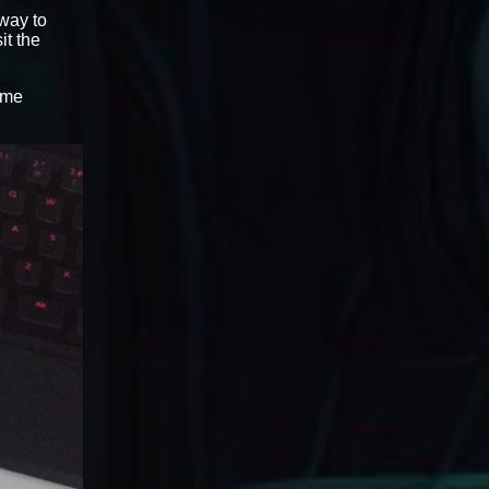
 way to
sit the
ame