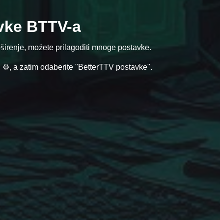
avke BTTV-a
širenje, možete prilagoditi mnoge postavke.
 ⚙️, a zatim odaberite "BetterTTV postavke".