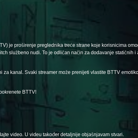
.TV) je proširenje preglednika treće strane koje korisnicima om
tch službeno nudi. To je odličan način za dodavanje statičnih i
ni za kanal. Svaki streamer može prenijeti vlastite BTTV emotik
 pokrenete BTTV!
dajte video. U videu također detaljnije objašnjavam stvari.