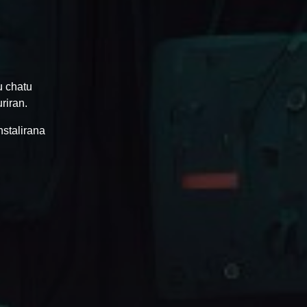
u chatu
riran.
nstalirana