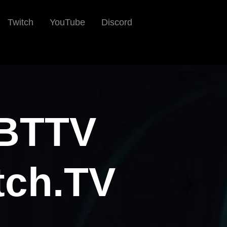
Twitch
YouTube
Discord
 BTTV
tch.TV