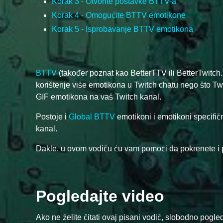
Korak 3 - Otvorite postavke BTTV-a
Korak 4 - Omogućite BTTV emotikone
Korak 5 - Isprobavanje BTTV emotikona
BTTV
(također poznat kao BetterTTV ili BetterTwitch
korištenje više emotikona u Twitch chatu nego što Twi
GIF emotikona na vaš Twitch kanal.
Postoje i
Global BTTV
emotikoni i emotikoni specifič
kanal.
Dakle, u ovom vodiču ću vam pomoći da pokrenete i
Pogledajte video
Ako ne želite čitati ovaj pisani vodič, slobodno pogle