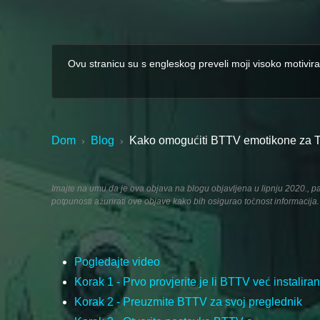
Ovu stranicu su s engleskog preveli moji visoko motivira
Dom
Blog
Kako omogućiti BTTV emotikone za 
›
›
Imajte na umu da je ova objava na blogu objavljena u lipnju 2020., pa 
potpunosti ažurirati ove objave kako bih osigurao točnost informacija.
Pogledajte video
Korak 1 - Prvo provjerite je li BTTV već instaliran
Korak 2 - Preuzmite BTTV za svoj preglednik