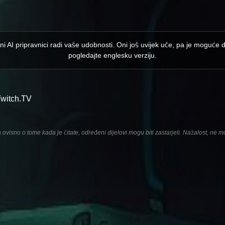
ni AI pripravnici radi vaše udobnosti. Oni još uvijek uče, pa je moguće 
pogledajte englesku verziju.
Twitch.TV
ovisno o tome kada je čitate, određeni dijelovi mogu biti zastarjeli. Nažalost, ne m