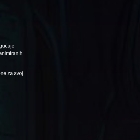
ogućuje
 animiranih
one za svoj