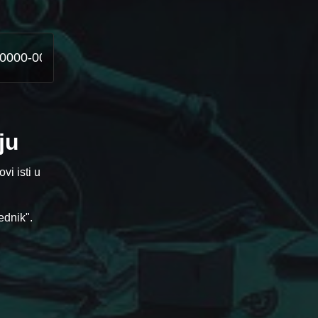
ju
vi isti u
ednik".