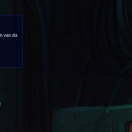
im vas da
!