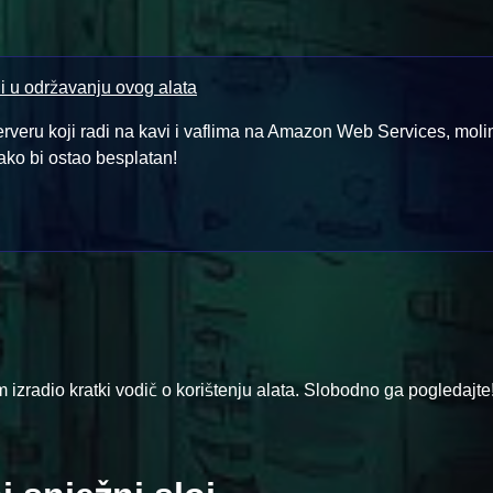
i u održavanju ovog alata
erveru koji radi na kavi i vaflima na Amazon Web Services, mol
kako bi ostao besplatan!
am izradio kratki vodič o korištenju alata. Slobodno ga pogledajte