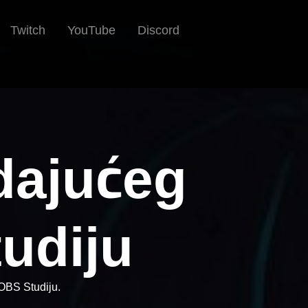
Twitch
YouTube
Discord
dajućeg
udiju
 OBS Studiju.