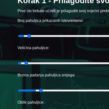
Korak 1 - Prilagodite svo
Prvo što trebate učiniti je prilagoditi svoj snježni prek
Broj pahuljica prikazanih istovremeno:
Veličina pahuljice:
Brzina padanja pahuljica snijega:
Oblik pahuljice: