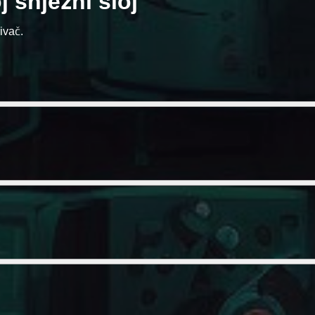
j snježni sloj
rivač.