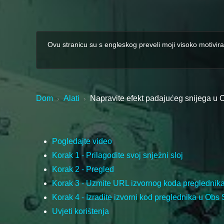
Ovu stranicu su s engleskog preveli moji visoko motivira
Dom
Alati
Napravite efekt padajućeg snijega u 
›
›
Pogledajte video
Korak 1 - Prilagodite svoj snježni sloj
Korak 2 - Pregled
Korak 3 - Uzmite URL izvornog koda preglednik
Korak 4 - Izradite izvorni kod preglednika u Obs 
Uvjeti korištenja