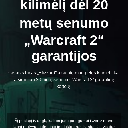
kilimėlį dėl 20
metų senumo
„Warcraft 2“
garantijos
Gerasis bičas „Blizzard“ atsiuntė man pelės kilimėlį, kai
atsiunčiau 20 metų senumo „Warcraft 2“ garantinę
kortelę!
Šį puslapį iš anglų kalbos jūsų patogumui išvertė mano
labai motyvuoti dirbtinio intelekto praktikantai. Jie vis dar