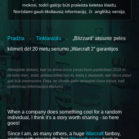
mokosi, todėl galėjo būti praleista keletas klaidų.
Norėdami gauti tiksliausią informaciją, žr. anglišką versiją.
Pradžia
Tinklaraštis
„Blizzard“ atsiuntė pelės
›
›
kilimėlį dėl 20 metų senumo „Warcraft 2“ garantijos
Atkreipkite dėmesį, kad šis tinklaraščio įrašas buvo paskelbtas 2016 m.
birželio mėn., todėl, priklausomai nuo to, kada jį skaitysite, tam tikros dalys
gali būti pasenusios. Deja, ne visada galiu atnaujinti šiuos įrašus, kad
užtikrinčiau informacijos tikslumą.
When a company does something cool for a random
individual, I think it's a story worth sharing - so here
goes!
Since I am, as many others, a huge
Warcraft
fanboy,