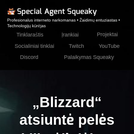
Profesionalus interneto narkomanas • Žaidimų entuziastas •
Technologijų kūrėjas
Projektai
Tinklaraštis
Įrankiai
Socialiniai tinklai
Twitch
YouTube
Discord
Palaikymas Squeaky
„Blizzard“
atsiuntė pelės