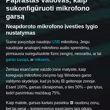
Paprastas vadovas, kaip
sukonfigūruoti mikrofono
garsą
Neapdoroto mikrofono įvesties lygio
nustatymas
Šiame pavyzdyje naudoju
USB
mikrofoną. Jeigu
naudojate analoginį mikrofono audio sprendimą,
pirmiausia sureguliuokite fizinį įrenginį, nesvarbu, ar tai
garso sąsaja
, ar
mikseris
.
Žemiau esančiame vaizdo įraše matysite, kaip
koreguoju mikrofono įrašymo lygį Windows garso
valdymo skydelyje, kad jis būtų 🟨 geltonoje zonoje.
Esant 100%, garsas iškraipomas, o ties 50% – per tylus,
todėl pasirinkau maždaug 75%.
Kaip matote, garsas kartais pasiekia 🟥 raudoną zoną,
bet tai gerai – kompresorius pasirūpins tais pikais.