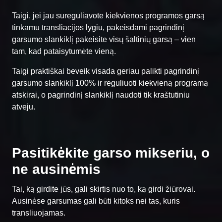
Taigi, jei jau sureguliavote kiekvienos programos garsą
tinkamu transliacijos lygiu, pakeisdami pagrindinį
garsumo slankiklį pakeisite visų šaltinių garsą – vien
tam, kad pataisytumėte vieną.
Taigi praktiškai beveik visada geriau palikti pagrindinį
garsumo slankiklį 100% ir reguliuoti kiekvieną programą
atskirai, o pagrindinį slankiklį naudoti tik kraštutiniu
atveju.
Pasitikėkite garso mikseriu, o
ne ausinėmis
Tai, ką girdite jūs, gali skirtis nuo to, ką girdi žiūrovai.
Ausinėse garsumas gali būti kitoks nei tas, kuris
transliuojamas.