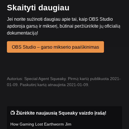
Skaityti daugiau
Jei norite sužinoti daugiau apie tai, kaip OBS Studio
apdoroja garsą ir mikserį, būtinai peržiūrėkite jų oficialią
dokumentaciją!
OBS Studio – garso mikserio paaiškinimas
Autorius: Special Agent Squeaky. Pirmą kartą publikuota 2021-
01-09. Paskutinį kartą atnaujinta 2021-01-09.
📺 Žiūrėkite naujausią Squeaky vaizdo įrašą!
How Gaming Lost Earthworm Jim