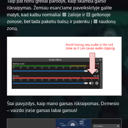
Taip pat noriu greitai parodyti, kaip skamba garso
iškraipymas. Žemiau esančiame paveikslėlyje galite
matyti, kad kalbu normaliai 🟩 žalioje ir 🟨 geltonoje
zonose, bet tada pakeliu balsą ir patenku į 🟥 raudoną
zoną.
Štai pavyzdys, kaip mano garsas iškraipomas. Dėmesio
– vaizdo įraše garsas labai garsus!