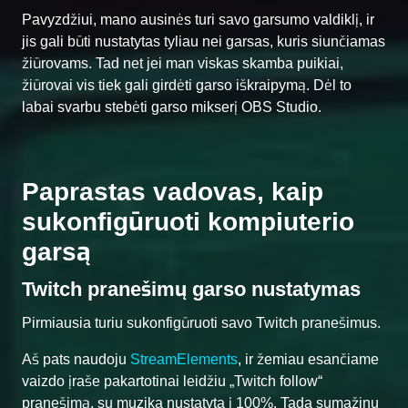
Pavyzdžiui, mano ausinės turi savo garsumo valdiklį, ir
jis gali būti nustatytas tyliau nei garsas, kuris siunčiamas
žiūrovams. Tad net jei man viskas skamba puikiai,
žiūrovai vis tiek gali girdėti garso iškraipymą. Dėl to
labai svarbu stebėti garso mikserį OBS Studio.
Paprastas vadovas, kaip
sukonfigūruoti kompiuterio
garsą
Twitch pranešimų garso nustatymas
Pirmiausia turiu sukonfigūruoti savo Twitch pranešimus.
Aš pats naudoju
StreamElements
, ir žemiau esančiame
vaizdo įraše pakartotinai leidžiu „Twitch follow“
pranešimą, su muzika nustatyta į 100%. Tada sumažinu