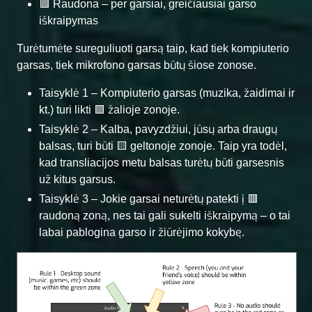
🟥 Raudona – per garsiai, greičiausiai garso
iškraipymas
Turėtumėte sureguliuoti garsą taip, kad tiek kompiuterio
garsas, tiek mikrofono garsas būtų šiose zonose.
Taisyklė 1 – Kompiuterio garsas (muzika, žaidimai ir
kt.) turi likti 🟩 žalioje zonoje.
Taisyklė 2 – Kalba, pavyzdžiui, jūsų arba draugų
balsas, turi būti 🟨 geltonoje zonoje. Taip yra todėl,
kad transliacijos metu balsas turėtų būti garsesnis
už kitus garsus.
Taisyklė 3 – Jokie garsai neturėtų patekti į 🟥
raudoną zoną, nes tai gali sukelti iškraipymą – o tai
labai pablogina garso ir žiūrėjimo kokybę.