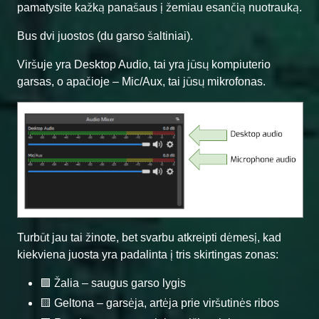
pamatysite kažką panašaus į žemiau esančią nuotrauką.
Bus dvi juostos (du garso šaltiniai).
Viršuje yra Desktop Audio, tai yra jūsų kompiuterio
garsas, o apačioje – Mic/Aux, tai jūsų mikrofonas.
Turbūt jau tai žinote, bet svarbu atkreipti dėmesį, kad
kiekviena juosta yra padalinta į tris skirtingas zonas:
🟩 Žalia – saugus garso lygis
🟨 Geltona – garsėja, artėja prie viršutinės ribos