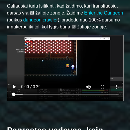
Galiausiai turiu įsitikinti, kad žaidimo, kurį transliuosiu,
garsas yra 🟩 žalioje zonoje. Žaidime
Enter the Gungeon
(puikus
dungeon crawler
), pradedu nuo 100% garsumo
ir nukerpu iki tol, kol lygis būna 🟩 žalioje zonoje.