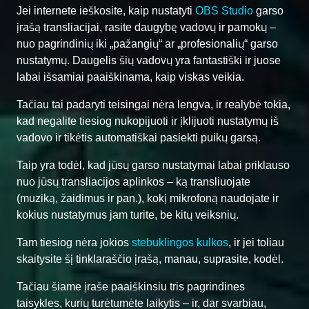
Jei internete ieškosite, kaip nustatyti
OBS Studio
garso
įrašą transliacijai, rasite daugybę vadovų ir pamokų –
nuo pagrindinių iki „pažangių“ ar „profesionalių“ garso
nustatymų. Daugelis šių vadovų yra fantastiški ir juose
labai išsamiai paaiškinama, kaip viskas veikia.
Tačiau tai padaryti teisingai nėra lengva, ir realybė tokia,
kad negalite tiesiog nukopijuoti ir įklijuoti nustatymų iš
vadovo ir tikėtis automatiškai pasiekti puikų garsą.
Taip yra todėl, kad jūsų garso nustatymai labai priklauso
nuo jūsų transliacijos aplinkos – ką transliuojate
(muziką, žaidimus ir pan.), kokį mikrofoną naudojate ir
kokius nustatymus jam turite, be kitų veiksnių.
Tam tiesiog nėra jokios
stebuklingos kulkos
, ir jei toliau
skaitysite šį tinklaraščio įrašą, manau, suprasite, kodėl.
Tačiau šiame įraše paaiškinsiu tris pagrindines
taisykles, kurių turėtumėte laikytis – ir, dar svarbiau,