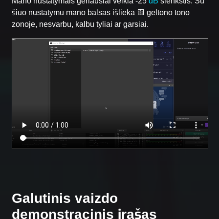
Mano nustatymais geriausiai veikia -25
dB
slenkstis. Su
šiuo nustatymu mano balsas išlieka 🟨 geltono tono
zonoje, nesvarbu, kalbu tyliai ar garsiai.
Galutinis vaizdo
demonstracinis įrašas