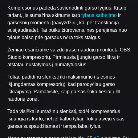
Kompresorius padeda suvienodinti garso lygius. Kitaip
tariant, jis sumažina skirtumą tarp
tylaus kalbėjimo
ir
garsesnių momentų (pavyzdžiui, kai per transliaciją
susijaudinate). Tai puiku žiūrovams, nes perėjimas nuo
tylaus balso prie garsaus nėra toks staigus.
Žemiau esančiame vaizdo įraše naudoju įmontuotą OBS
Studio kompresorių. Pirmiausia įjungiu garso filtrą ir
atstatau nustatymus į numatytuosius.
Toliau padidinu slenkstį iki maksimumo (iš esmės
išjungdamas kompresorių), kad parodyčiau garso
iškraipymą. Pamatysite, kaip garsas šoka tiesiai į 🟥
raudoną zoną.
Tada visiškai sumažinu slenkstį, todėl kompresorius
įsijungia iš karto, net jei kalbu tyliai. Tokiu atveju visas
garsas suspaudžiamas ir tampa labai tylus.