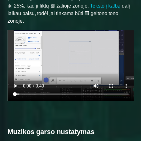
iki 25%, kad ji liktų 🟩 žalioje zonoje.
Teksto į kalbą
dalį
laikau balsu, todėl jai tinkama būti 🟨 geltono tono
zonoje.
Muzikos garso nustatymas