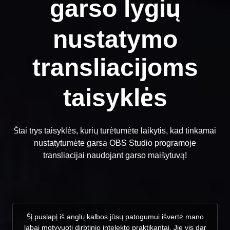
garso lygių
nustatymo
transliacijoms
taisyklės
Štai trys taisyklės, kurių turėtumėte laikytis, kad tinkamai
nustatytumėte garsą OBS Studio programoje
transliacijai naudojant garso maišytuvą!
Šį puslapį iš anglų kalbos jūsų patogumui išvertė mano
labai motyvuoti dirbtinio intelekto praktikantai. Jie vis dar