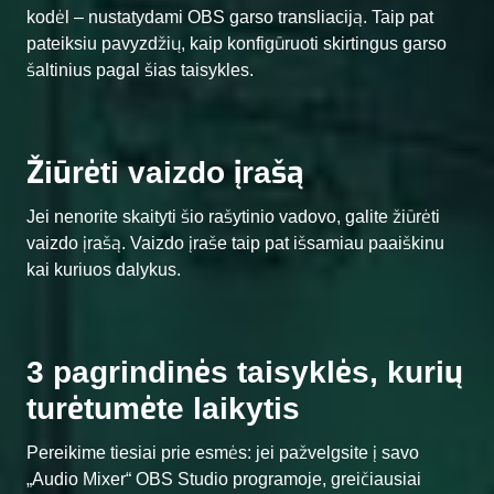
kodėl – nustatydami OBS garso transliaciją. Taip pat
pateiksiu pavyzdžių, kaip konfigūruoti skirtingus garso
šaltinius pagal šias taisykles.
Žiūrėti vaizdo įrašą
Jei nenorite skaityti šio rašytinio vadovo, galite žiūrėti
vaizdo įrašą. Vaizdo įraše taip pat išsamiau paaiškinu
kai kuriuos dalykus.
3 pagrindinės taisyklės, kurių
turėtumėte laikytis
Pereikime tiesiai prie esmės: jei pažvelgsite į savo
„Audio Mixer“ OBS Studio programoje, greičiausiai