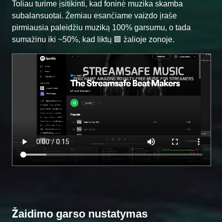
Toliau turime įsitikinti, kad foninė muzika skamba
subalansuotai. Žemiau esančiame vaizdo įraše
pirmiausia paleidžiu muziką 100% garsumu, o tada
sumažinu iki ~50%, kad liktų 🟩 žalioje zonoje.
Žaidimo garso nustatymas