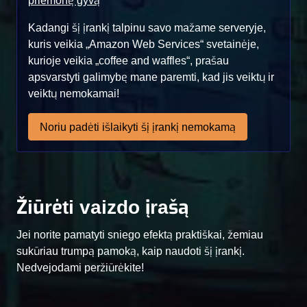
priemonę gyvą
Kadangi šį įrankį talpinu savo mažame serveryje,
kuris veikia „Amazon Web Services“ svetainėje,
kurioje veikia „coffee and waffles“, prašau
apsvarstyti galimybę mane paremti, kad jis veiktų ir
veiktų nemokamai!
Noriu padėti išlaikyti šį įrankį nemokamą
Žiūrėti vaizdo įrašą
Jei norite pamatyti sniego efektą praktiškai, žemiau
sukūriau trumpą pamoką, kaip naudoti šį įrankį.
Nedvejodami peržiūrėkite!