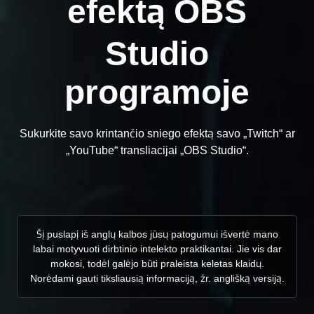
efektą OBS
Studio
programoje
Sukurkite savo krintančio sniego efektą savo „Twitch“ ar
„YouTube“ transliacijai „OBS Studio“.
Šį puslapį iš anglų kalbos jūsų patogumui išvertė mano
labai motyvuoti dirbtinio intelekto praktikantai. Jie vis dar
mokosi, todėl galėjo būti praleista keletas klaidų.
Norėdami gauti tiksliausią informaciją, žr. anglišką versiją.