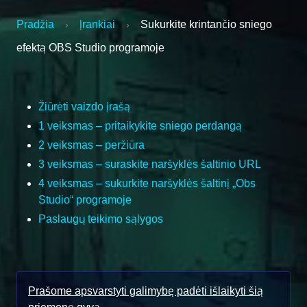
Pradžia
Įrankiai
Sukurkite krintančio sniego
›
›
efektą OBS Studio programoje
Žiūrėti vaizdo įrašą
1 veiksmas – pritaikykite sniego perdangą
2 veiksmas – peržiūra
3 veiksmas – suraskite naršyklės šaltinio URL
4 veiksmas – sukurkite naršyklės šaltinį „Obs
Studio“ programoje
Paslaugų teikimo sąlygos
Prašome apsvarstyti galimybę padėti išlaikyti šią