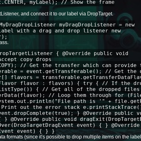
t.CENTER, myLabel); // Show the frame
stener, and connect it to our label via DropTarget.
MyDragDropListener myDragDropListener = new
label with a drag and drop listener new
r);
ass.
ropTargetListener { @Override public void
Accept copy drops
COPY); // Get the transfer which can provide 
erable = event.getTransferable(); // Get the 
r[] flavors = transferable.getTransferDataFla
Flavor flavor : flavors) { try { // If the dr
ListType()) { // Get all of the dropped files
erData(flavor); // Loop them through for (Fil
ystem.out.println("File path is '" + file.get
 Print out the error stack e.printStackTrace(
vent.dropComplete(true); } @Override public v
{ } @Override public void dragExit(DropTarget
Over(DropTargetDragEvent event) { } @Override
Event event) { } }
ta formats (since it's possible to drop multiple items on the label