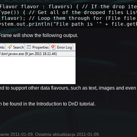
Flavor flavor : flavors) { // If the drop ite
Type()) { // Get all of the dropped files Lis
(flavor); // Loop them through for (File file
ystem.out.println("File path is '" + file.get
Frame will show the following output.
ed to support other data flavours, such as text, images and even
be found in the Introduction to DnD tutorial.
anie 2011-01-09. Ostatnia aktualizacja 2011-01-09.