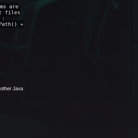
ms are
t files
 :
Path() +
 other Java