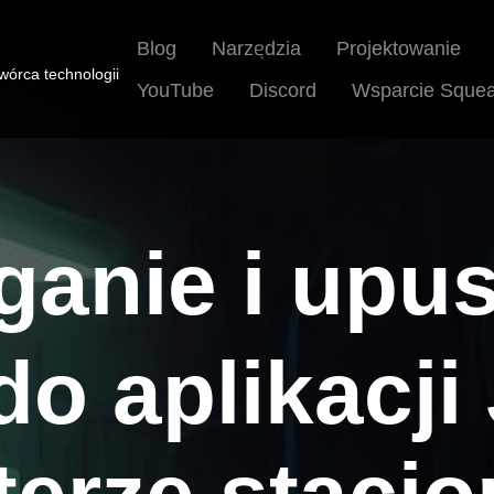
Blog
Projektowanie
Narzędzia
Twórca technologii
YouTube
Discord
Wsparcie Sque
ganie i upu
do aplikacji