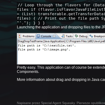
// Loop through the flavors for (Data
files if (flavor.isFlavorJavaFileList
= (List) transferable.getTransferData
files) { // Print out the file path S
"'."); } } }
Launching the application and dropping files to the J
Pretty easy. This application can of course be extend
Components.
More information about drag and dropping in Java can 
Napisane przez Special Agent Squeaky. Pierwsze opublikow