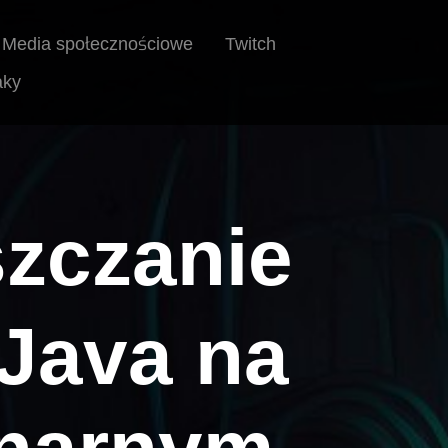
Twitch
Media społecznościowe
aky
szczanie
 Java na