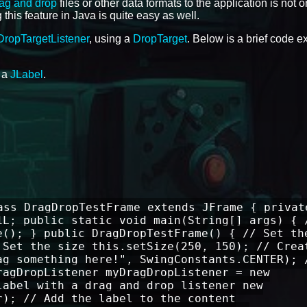
ag and drop
files or other data formats to the application is not o
this feature in Java is quite easy as well.
DropTargetListener
, using a
DropTarget
. Below is a brief code 
 a
JLabel
.
ass DragDropTestFrame extends JFrame { privat
1L; public static void main(String[] args) { 
e(); } public DragDropTestFrame() { // Set th
 Set the size this.setSize(250, 150); // Crea
ag something here!", SwingConstants.CENTER); 
ragDropListener myDragDropListener = new
label with a drag and drop listener new
r); // Add the label to the content