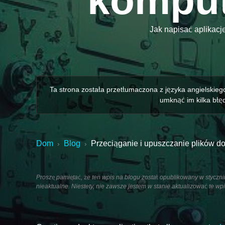
komput
Jak napisać aplikacj
Ta strona została przetłumaczona z języka angielskieg
umknąć im kilka błęd
Dom
Blog
Przeciąganie i upuszczanie plików do
›
›
Proszę pamiętać, że ten wpis na blogu został opublikowany w styczni
nieaktualne. Niestety, nie zawsze jestem w stanie aktualizować te w