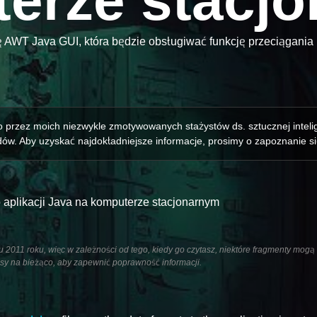
erze stacj
ę AWT Java GUI, która będzie obsługiwać funkcję przeciągania 
o przez moich niezwykle zmotywowanych stażystów ds. sztucznej inteli
ów. Aby uzyskać najdokładniejsze informacje, prosimy o zapoznanie si
 aplikacji Java na komputerze stacjonarnym
u 2011 roku, więc w zależności od tego, kiedy go czytasz, niektóre fragmenty mogą
pisy na bieżąco, aby zapewnić poprawność informacji.