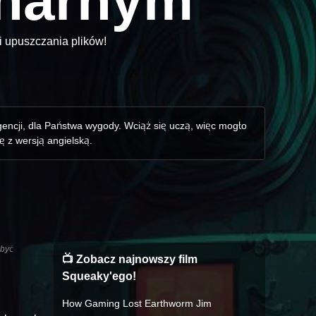
onarnym
i upuszczania plików!
gencji, dla Państwa wygody. Wciąż się uczą, więc mogło
ę z wersją angielską.
 być
📺 Zobacz najnowszy film
Squeaky'ego!
How Gaming Lost Earthworm Jim