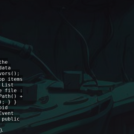
the
data
vors();
op items
 List
e file :
Path() +
); } }
oid
Event
 public
).