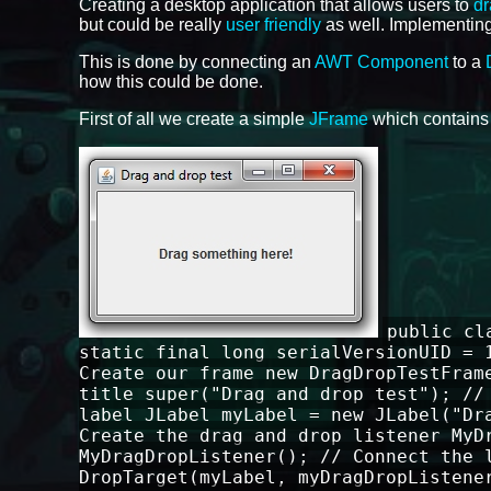
Creating a desktop application that allows users to
dr
but could be really
user friendly
as well. Implementing 
This is done by connecting an
AWT Component
to a
how this could be done.
First of all we create a simple
JFrame
which contains
public cl
static final long serialVersionUID = 
Create our frame new DragDropTestFram
title super("Drag and drop test"); //
label JLabel myLabel = new JLabel("Dr
Create the drag and drop listener MyD
MyDragDropListener(); // Connect the 
DropTarget(myLabel, myDragDropListene