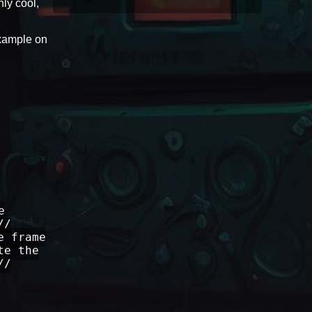
nly cool,
example on
e
//
e frame
te the
//