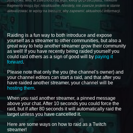
2020 roku, więc w zależności od tego, kiedy go przeczytasz, niektóre
fragmenty mogą być nieaktualne. Niestety, nie zawsze jestem w stanie
aktualizować te wpisy na bieżąco, aby zapewnić aktualność informacji.
Raiding is a fun way to both introduce and expose
yourself as a streamer to other communities, but also a
great way to help another streamer grow their community
as well! If you have recently being raided yourself you
could raid others as a sign of good will by
paying it
forward
.
Please note that only the you (the channel's owner) and
your channel editors can start a raid, and that after you
have raided another streamer, your channel will be
hosting them
.
When you raid another streamer, a pinned message
above your chat. After 10 seconds you could force the
raid, but if after 80 seconds it will automatically raid the
target unless you have cancelled it.
Here are some ways on how to raid as a Twitch
streamer!