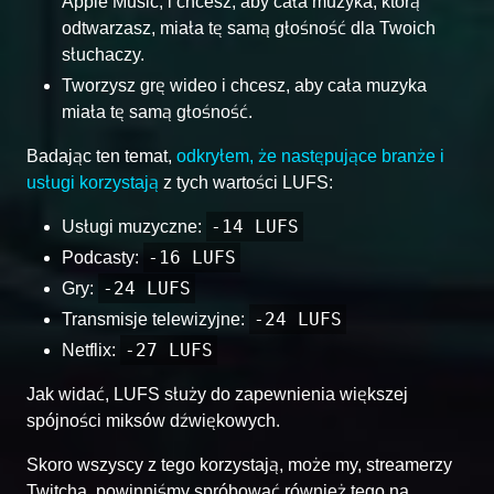
Apple Music, i chcesz, aby cała muzyka, którą
odtwarzasz, miała tę samą głośność dla Twoich
słuchaczy.
Tworzysz grę wideo i chcesz, aby cała muzyka
miała tę samą głośność.
Badając ten temat,
odkryłem, że następujące branże i
usługi korzystają
z tych wartości LUFS:
-14 LUFS
Usługi muzyczne:
-16 LUFS
Podcasty:
-24 LUFS
Gry:
-24 LUFS
Transmisje telewizyjne:
-27 LUFS
Netflix:
Jak widać, LUFS służy do zapewnienia większej
spójności miksów dźwiękowych.
Skoro wszyscy z tego korzystają, może my, streamerzy
Twitcha, powinniśmy spróbować również tego na