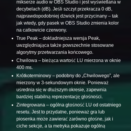
mikserze audio w OBS Studio i jest wyświetlana w
decybelach (dB). Jeśli szczyt przekracza 0 dB,
najprawdopodobniej dźwięk jest przycinany – tak
jak wtedy, gdy pasek w OBS Studio zmienia kolor
na całkowicie czerwony.
True Peak – dokładniejsza wersja Peak,
uwzględniająca także powszechnie stosowane
algorytmy przetwarzania końcowego.
Chwilowa – bieżąca wartość LU mierzona w oknie
400 ms.
Krótkoterminowy – podobny do „Chwilowego”, ale
mierzony w 3-sekundowym oknie. Ponieważ
uśrednia się w dłuższym okresie, zapewnia
bardziej stabilną reprezentację głośności.
Zintegrowana – ogólna głośność LU od ostatniego
resetu. Jest to przydatne, ponieważ gra lub
piosenka może zawierać zarówno głośne, jak i
ciche sekcje, a ta metryka pokazuje ogólną