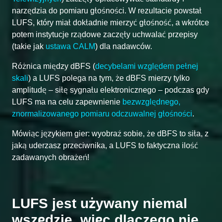
narzędzia do pomiaru głośności. W rezultacie powstał
LUFS, który miał dokładnie mierzyć głośność, a wkrótce
potem instytucje rządowe zaczęły uchwalać przepisy
(takie jak
ustawa CALM
) dla nadawców.
Różnica między dBFS (
decybelami względem pełnej
skali
) a LUFS polega na tym, że dBFS mierzy tylko
amplitudę – siłę sygnału elektronicznego – podczas gdy
LUFS ma na celu zapewnienie
bezwzględnego,
znormalizowanego pomiaru odczuwalnej głośności
.
Mówiąc językiem gier: wyobraź sobie, że dBFS to siła, z
jaką uderzasz przeciwnika, a LUFS to faktyczna ilość
zadawanych obrażeń!
LUFS jest używany niemal
wszędzie, więc dlaczego nie