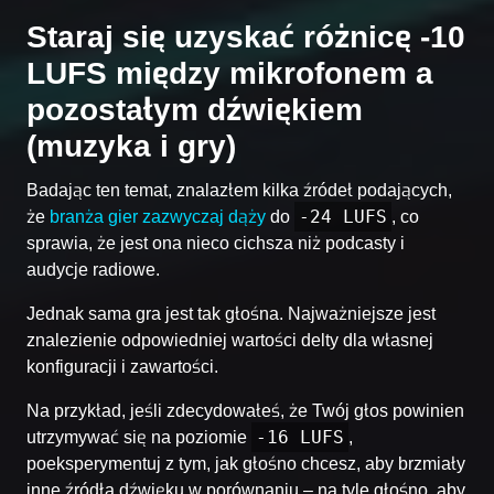
Staraj się uzyskać różnicę -10
LUFS między mikrofonem a
pozostałym dźwiękiem
(muzyka i gry)
Badając ten temat, znalazłem kilka źródeł podających,
-24 LUFS
że
branża gier zazwyczaj dąży
do
, co
sprawia, że jest ona nieco cichsza niż podcasty i
audycje radiowe.
Jednak sama gra jest tak głośna. Najważniejsze jest
znalezienie odpowiedniej wartości delty dla własnej
konfiguracji i zawartości.
Na przykład, jeśli zdecydowałeś, że Twój głos powinien
-16 LUFS
utrzymywać się na poziomie
,
poeksperymentuj z tym, jak głośno chcesz, aby brzmiały
inne źródła dźwięku w porównaniu – na tyle głośno, aby