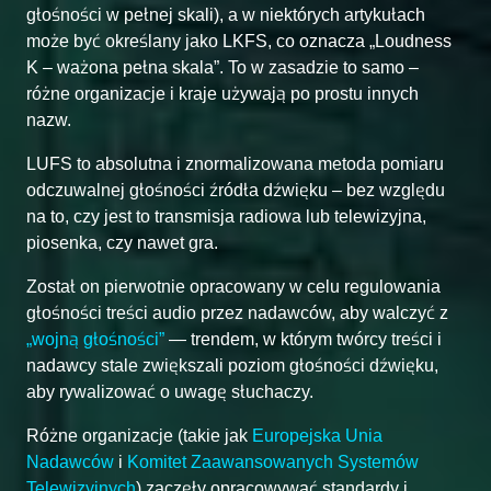
głośności w pełnej skali), a w niektórych artykułach
może być określany jako LKFS, co oznacza „Loudness
K – ważona pełna skala”. To w zasadzie to samo –
różne organizacje i kraje używają po prostu innych
nazw.
LUFS to absolutna i znormalizowana metoda pomiaru
odczuwalnej głośności źródła dźwięku – bez względu
na to, czy jest to transmisja radiowa lub telewizyjna,
piosenka, czy nawet gra.
Został on pierwotnie opracowany w celu regulowania
głośności treści audio przez nadawców, aby walczyć z
„wojną głośności”
— trendem, w którym twórcy treści i
nadawcy stale zwiększali poziom głośności dźwięku,
aby rywalizować o uwagę słuchaczy.
Różne organizacje (takie jak
Europejska Unia
Nadawców
i
Komitet Zaawansowanych Systemów
Telewizyjnych
) zaczęły opracowywać standardy i