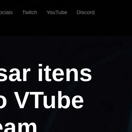
ociais
Twitch
YouTube
Discord
ar itens
no VTube
team