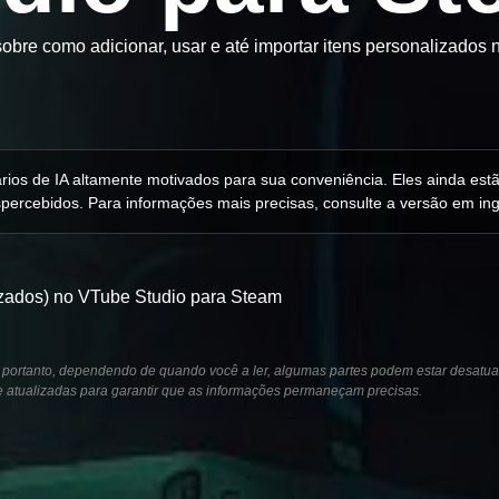
sobre como adicionar, usar e até importar itens personalizados
iários de IA altamente motivados para sua conveniência. Eles ainda e
percebidos. Para informações mais precisas, consulte a versão em ing
izados) no VTube Studio para Steam
 portanto, dependendo de quando você a ler, algumas partes podem estar desatua
e atualizadas para garantir que as informações permaneçam precisas.