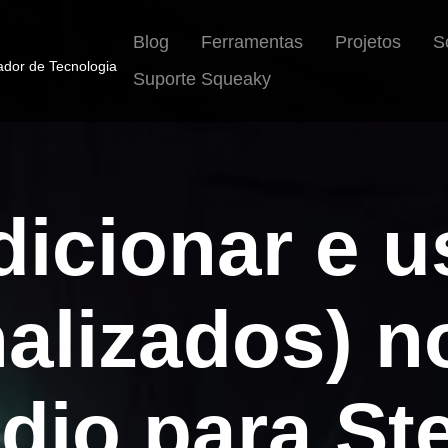
Blog
Ferramentas
Projetos
S
iador de Tecnologia
Suporte Squeaky
icionar e us
alizados) 
dio para S