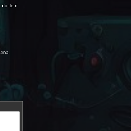
z
do item
cena.