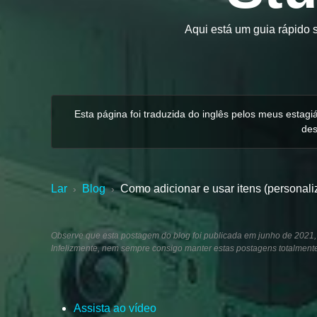
Aqui está um guia rápido 
Esta página foi traduzida do inglês pelos meus estag
des
Lar
Blog
Como adicionar e usar itens (personal
›
›
Observe que esta postagem do blog foi publicada em junho de 2021,
Infelizmente, nem sempre consigo manter estas postagens totalment
Assista ao vídeo