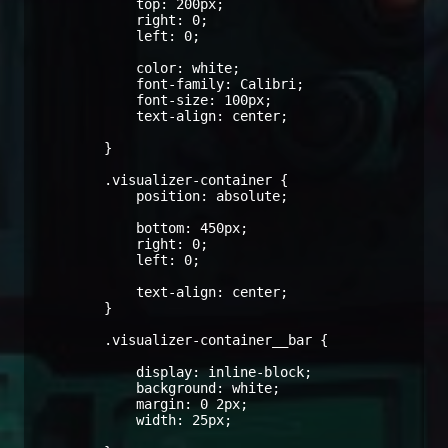
            top: 200px;

            right: 0;

            left: 0;

            color: white;

            font-family: Calibri;

            font-size: 100px;

            text-align: center;

        }

        .visualizer-container {

            position: absolute;

            bottom: 450px;

            right: 0;

            left: 0;

            text-align: center;

        }

        .visualizer-container__bar {

            display: inline-block;

            background: white;

            margin: 0 2px;

            width: 25px;
