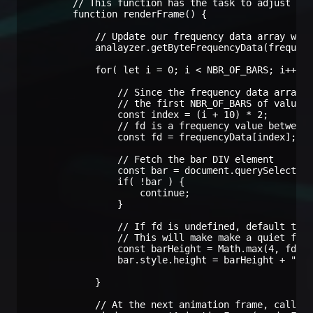
        // This function has the task to adjust the
        function renderFrame() {

            // Update our frequency data array with
            analayzer.getByteFrequencyData(frequenc
            for( let i = 0; i < NBR_OF_BARS; i++ ) 
                // Since the frequency data array i
                // the first NBR_OF_BARS of values,
                const index = (i + 10) * 2;

                // fd is a frequency value between 
                const fd = frequencyData[index];

                // Fetch the bar DIV element

                const bar = document.querySelector(
                if( !bar ) {

                    continue;

                }

                // If fd is undefined, default to 0
                // This will make make a quiet freq
                const barHeight = Math.max(4, fd ||
                bar.style.height = barHeight + "px"
            }

            // At the next animation frame, call ou