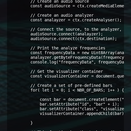
        // Create an audio source

        const audioSource = ctx.createMediaElementS
        // Create an audio analyzer

        const analayzer = ctx.createAnalyser();

        // Connect the source, to the analyzer, and
        audioSource.connect(analayzer);

        audioSource.connect(ctx.destination);

        // Print the analyze frequencies

        const frequencyData = new Uint8Array(analay
        analayzer.getByteFrequencyData(frequencyDat
        console.log("frequencyData", frequencyData)
        // Get the visualizer container

        const visualizerContainer = document.queryS
        // Create a set of pre-defined bars

        for( let i = 0; i < NBR_OF_BARS; i++ ) {

            const bar = document.createElement("DIV
            bar.setAttribute("id", "bar" + i);

            bar.setAttribute("class", "visualizer-c
            visualizerContainer.appendChild(bar);

        }
