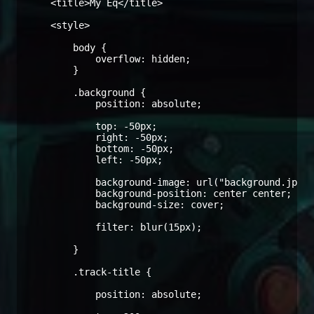
    <title>My Eq</title>

    <style>

        body {

            overflow: hidden;

        }

        .background {

            position: absolute;

            top: -50px;

            right: -50px;

            bottom: -50px;

            left: -50px;

            background-image: url("background.jpg")
            background-position: center center;

            background-size: cover;

            filter: blur(15px);

        }

        .track-title {

            position: absolute;
