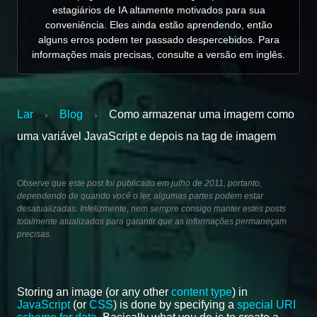
estagiários de IA altamente motivados para sua
conveniência. Eles ainda estão aprendendo, então
alguns erros podem ter passado despercebidos. Para
informações mais precisas, consulte a versão em inglês.
Lar
Blog
Como armazenar uma imagem como
›
›
uma variável JavaScript e depois na tag de imagem
Observe que este post foi publicado em julho de 2011, portanto,
dependendo de quando você o ler, algumas partes podem estar
desatualizadas. Infelizmente, nem sempre consigo manter estes posts
totalmente atualizados para garantir que as informações permaneçam
precisas.
Storing an image (or any other
content type
) in
JavaScript
(or
CSS
) is done by specifying a
special URI