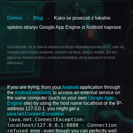
Domov
Blog
Kako se povezati z lokalno
›
›
spletno stranjo Google App Engine iz Android naprave
Upoštevajte, da je bila ta objava na blogu objavljena junija 2011, zato so
nekateri deli morda zastareli, odvisno od tega, kdaj jo berete. Žal teh
objav ne morem vedno v celoti posodabljati, da bi zagotovil točnost
informacij.
If you are trying, from your
Android
application through
the
Android emulator
, to access an external service on
the same computer (such as your own
Google App
Engine
site) by using the host name localhost or the IP-
address 127.0.0.1, you might get a
java.net.ConnectException
java.net.ConnectException:
localhost/127.0.0.1:8888 - Connection
refused
error - even though you can perfectly well