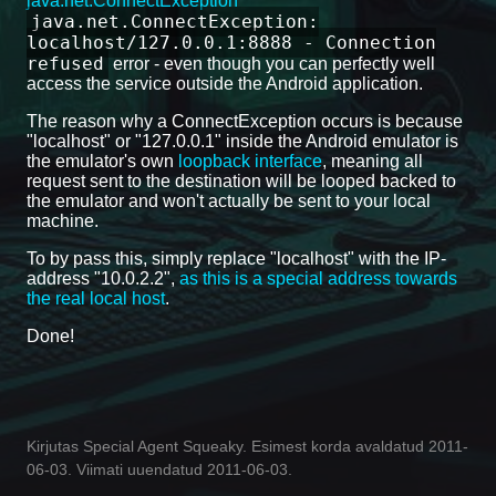
java.net.ConnectException
java.net.ConnectException:
localhost/127.0.0.1:8888 - Connection
refused
error - even though you can perfectly well
access the service outside the Android application.
The reason why a ConnectException occurs is because
"localhost" or "127.0.0.1" inside the Android emulator is
the emulator's own
loopback interface
, meaning all
request sent to the destination will be looped backed to
the emulator and won't actually be sent to your local
machine.
To by pass this, simply replace "localhost" with the IP-
address "10.0.2.2",
as this is a special address towards
the real local host
.
Done!
Kirjutas Special Agent Squeaky. Esimest korda avaldatud 2011-
06-03. Viimati uuendatud 2011-06-03.