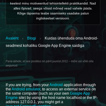
keelest minu motiveeritud tehisintellekti praktikandid. Nad
alles õpivad, seega võisid mõned vead vahele jääda.
Kõige täpsema teabe saamiseks vaadake palun
ingliskeelset versiooni.
Avaleht
Blogi
Kuidas ühenduda oma Android-
›
›
seadmest kohaliku Google App Engine saidiga
Pane tähele, et see postitus on pärit juunist 2011 – mõni asi võib olla
aegunud.
If you are trying, from your
Android
application through
the
Android emulator
, to access an external service on
the same computer (such as your own
Google App
Engine
site) by using the host name localhost or the IP-
address 127.0.0.1, you might get a