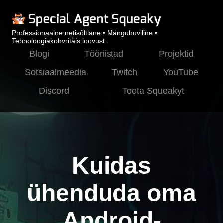
Professionaalne netisõltlane • Mänguhuviline •
Tehnoloogiakohvritäis loovust
Blogi
Tööriistad
Projektid
Sotsiaalmeedia
Twitch
YouTube
Discord
Toeta Squeakyt
Kuidas
ühenduda oma
Android-