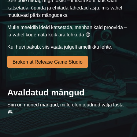
See pole midagi liiga tõsist – lihtsalt koht, kus saan
katsetada, õppida ja ehitada lahedaid asju, mis vahel
muutuvad päris mängudeks.
Mulle meeldib ideid katsetada, mehhanikaid proovida –
ja vahel kogemata kõik ära lõhkuda 😄
Kui huvi pakub, siis vaata julgelt ametlikku lehte.
Broken at Release Game Studio
Avaldatud mängud
Siin on mõned mängud, mille olen jõudnud välja lasta
Case #1472
🎮