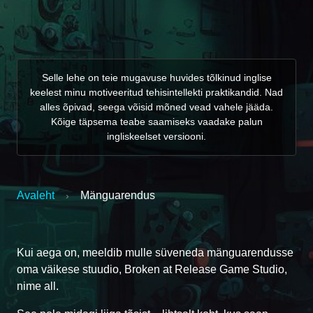
Selle lehe on teie mugavuse huvides tõlkinud inglise
keelest minu motiveeritud tehisintellekti praktikandid. Nad
alles õpivad, seega võisid mõned vead vahele jääda.
Kõige täpsema teabe saamiseks vaadake palun
ingliskeelset versiooni.
Avaleht
Mänguarendus
›
Kui aega on, meeldib mulle süveneda mänguarendusse
oma väikese stuudio, Broken at Release Game Studio,
nime all.