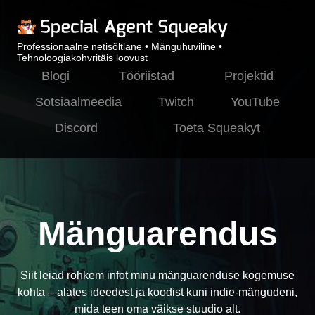
Professionaalne netisõltlane • Mänguhuviline •
Tehnoloogiakohvritäis loovust
Blogi
Tööriistad
Projektid
Sotsiaalmeedia
Twitch
YouTube
Discord
Toeta Squeakyt
Mänguarendus
Siit leiad rohkem infot minu mänguarenduse kogemuse
kohta – alates ideedest ja koodist kuni indie-mängudeni,
mida teen oma väikse stuudio alt.