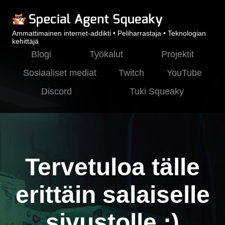
Ammattimainen internet-addikti • Peliharrastaja • Teknologian
kehittäjä
Blogi
Työkalut
Projektit
Sosiaaliset mediat
Twitch
YouTube
Discord
Tuki Squeaky
Tervetuloa tälle
erittäin salaiselle
sivustolle :)