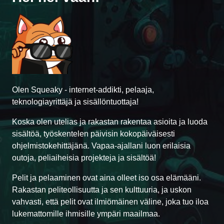
Olen Squeaky - internet-addikti, pelaaja,
teknologiayrittäjä ja sisällöntuottaja!
Koska olen utelias ja rakastan rakentaa asioita ja luoda
sisältöä, työskentelen päivisin kokopäiväisesti
ohjelmistokehittäjänä. Vapaa-ajallani luon erilaisia
outoja, peliaiheisia projekteja ja sisältöä!
Pelit ja pelaaminen ovat aina olleet iso osa elämääni.
Rakastan peliteollisuutta ja sen kulttuuria, ja uskon
vahvasti, että pelit ovat ilmiömäinen väline, joka tuo iloa
lukemattomille ihmisille ympäri maailmaa.