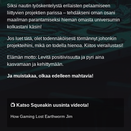
Siksi nautin työskentelystä erilaisten pelaamiseen
liittyvien projektien parissa – tehdäkseni oman osani
maailman parantamiseksi hieman omasta universumin
kolkastani käsin!
Jos luet tätä, olet todennäköisesti törmännyt johonkin
projekteihini, mikä on todella hienoa. Kiitos vierailustasi!
Elämän motto: Levitä positiivisuutta ja pyri aina
kasvamaan ja kehittymään.
Ja muistakaa, olkaa edelleen mahtavia!
📺 Katso Squeakin uusinta videota!
How Gaming Lost Earthworm Jim