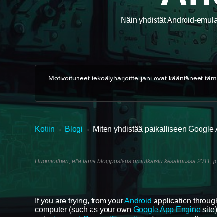
Näin yhdistät Android-emula
Motivoituneet tekoälyharjoittelijani ovat kääntäneet tä
Kotiin
Blogi
Miten yhdistää paikalliseen Google 
›
›
Huomioithan, että tämä blogipostaus on julkaistu kesäkuussa 2011, jot
If you are trying, from your
Android
application throug
computer (such as your own
Google App Engine
site