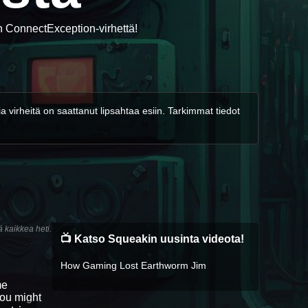
n ConnectException-virhettä!
 virheitä on saattanut lipsahtaa esiin. Tarkimmat tiedot
 kaikkea heti.
📺 Katso Squeakin uusinta videota!
How Gaming Lost Earthworm Jim
me
you might