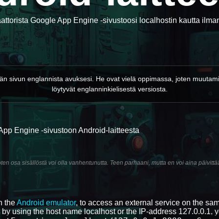
attorista Google App Engine -sivustoosi localhostin kautta ilma
män sivun englannista avuksesi. He ovat vielä oppimassa, joten muutamia
löytyvät englanninkielisestä versiosta.
App Engine -sivustoon Android-laitteesta
en osa sisällöstä voi olla vanhentunutta. Teen parhaani, mutta en voi aina päivittää
h the
Android emulator
, to access an external service on the sa
) by using the host name localhost or the IP-address 127.0.0.1, 