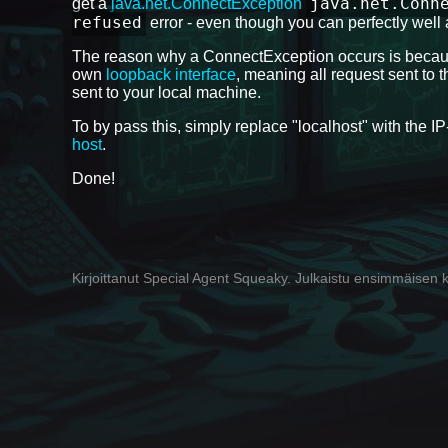
java.net.Conn
get a
java.net.ConnectException
refused
error - even though you can perfectly well 
The reason why a ConnectException occurs is because 
own
loopback interface
, meaning all request sent to 
sent to your local machine.
To by pass this, simply replace "localhost" with the I
host
.
Done!
Kirjoittanut Special Agent Squeaky. Julkaistu ensimmäisen k