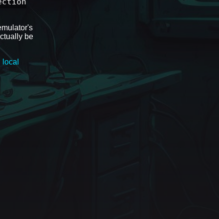
ection
emulator's
ctually be
 local