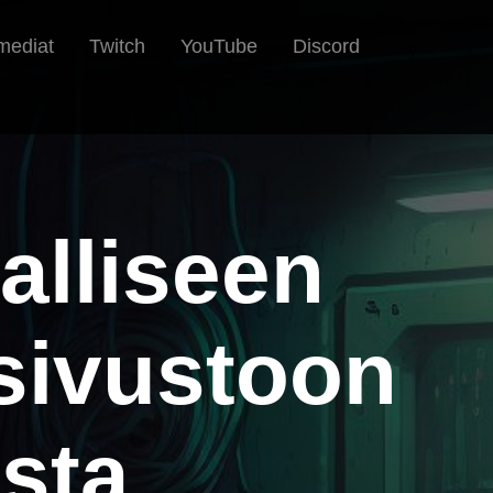
 mediat
Twitch
YouTube
Discord
alliseen
sivustoon
esta