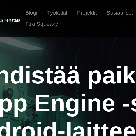
Blogi
Työkalut
Projektit
Sosiaaliset
n kehittäjä
Tuki Squeaky
hdistää paik
pp Engine -
roid-laitte