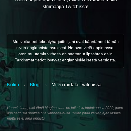
striimaajia Twitchissä!
Motivoituneet tekoälyharjoittelijani ovat kääntäneet tämän
sivun englannista avuksesi. He ovat vielä oppimassa,
joten muutamia virheitä on saattanut lipsahtaa esiin.
Tarkimmat tiedot löytyvät englanninkielisestä versiosta.
Kotiin
Blogi
Miten raidata Twitchissä
›
›
Huomioithan, että tämä blogipostaus on julkaistu joulukuussa 2020, joten
osa tiedoista saattaa olla vanhentunutta. Yritän pitää kaiken ajan tasalla,
mutta se ei aina onnistu.