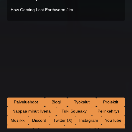
How Gaming Lost Earthworm Jim
Palveluehdot
Blogi
Työkalut
Projektit
Nappaa minut livenä
Tuki Squeaky
Pelinkehitys
Musiikki
Discord
Twitter (X)
Instagram
YouTube
Ko-fi
Twitch