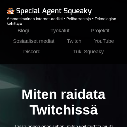
Ammattimainen internet-addikti • Peliharrastaja • Teknologian
kehittäjä
Blogi
Työkalut
Projektit
Sosiaaliset mediat
Twitch
YouTube
Discord
Tuki Squeaky
Miten raidata
Twitchissä
Tässä nopea opas siihen, miten voit raidata muita