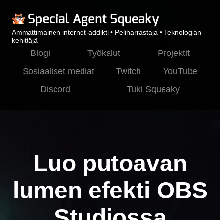
Ammattimainen internet-addikti • Peliharrastaja • Teknologian
kehittäjä
Blogi
Työkalut
Projektit
Sosiaaliset mediat
Twitch
YouTube
Discord
Tuki Squeaky
Luo putoavan
lumen efekti OBS
Studiossa