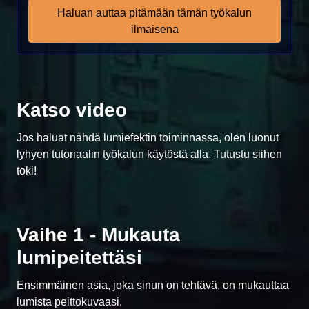
Haluan auttaa pitämään tämän työkalun
ilmaisena
Katso video
Jos haluat nähdä lumiefektin toiminnassa, olen luonut
lyhyen tutoriaalin työkalun käytöstä alla. Tutustu siihen
toki!
Vaihe 1 - Mukauta
lumipeitettäsi
Ensimmäinen asia, joka sinun on tehtävä, on mukauttaa
lumista peittokuvaasi.