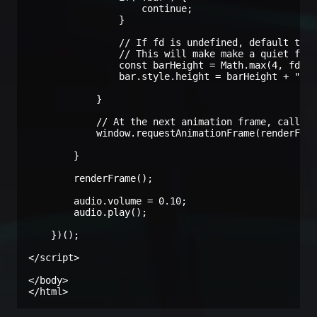
                    continue;

                }

                // If fd is undefined, default to 0
                // This will make make a quiet freq
                const barHeight = Math.max(4, fd ||
                bar.style.height = barHeight + "px"
            }

            // At the next animation frame, call ou
            window.requestAnimationFrame(renderFram
        }

        renderFrame();

        audio.volume = 0.10;

        audio.play();

    })();

</script>

</body>

</html>