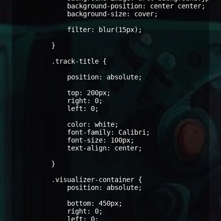
            background-position: center center;

            background-size: cover;

            filter: blur(15px);

        }

        .track-title {

            position: absolute;

            top: 200px;

            right: 0;

            left: 0;

            color: white;

            font-family: Calibri;

            font-size: 100px;

            text-align: center;

        }

        .visualizer-container {

            position: absolute;

            bottom: 450px;

            right: 0;

            left: 0;
