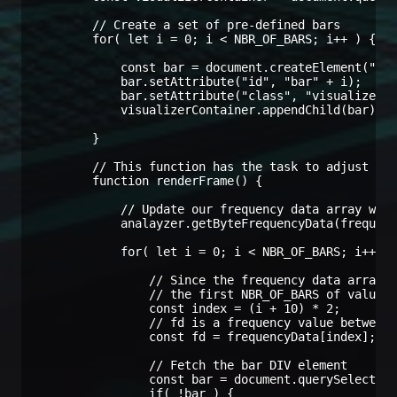
        // Create a set of pre-defined bars

        for( let i = 0; i < NBR_OF_BARS; i++ ) {

            const bar = document.createElement("DIV
            bar.setAttribute("id", "bar" + i);

            bar.setAttribute("class", "visualizer-c
            visualizerContainer.appendChild(bar);

        }

        // This function has the task to adjust the
        function renderFrame() {

            // Update our frequency data array with
            analayzer.getByteFrequencyData(frequenc
            for( let i = 0; i < NBR_OF_BARS; i++ ) 
                // Since the frequency data array i
                // the first NBR_OF_BARS of values,
                const index = (i + 10) * 2;

                // fd is a frequency value between 
                const fd = frequencyData[index];

                // Fetch the bar DIV element

                const bar = document.querySelector(
                if( !bar ) {
