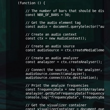
    (function () {

        // The number of bars that should be displa
        const NBR_OF_BARS = 50;

        // Get the audio element tag

        const audio = document.querySelector("audio
        // Create an audio context

        const ctx = new AudioContext();

        // Create an audio source

        const audioSource = ctx.createMediaElementS
        // Create an audio analyzer

        const analayzer = ctx.createAnalyser();

        // Connect the source, to the analyzer, and
        audioSource.connect(analayzer);

        audioSource.connect(ctx.destination);

        // Print the analyze frequencies

        const frequencyData = new Uint8Array(analay
        analayzer.getByteFrequencyData(frequencyDat
        console.log("frequencyData", frequencyData)
        // Get the visualizer container

        const visualizerContainer = document.queryS