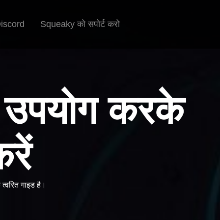
iscord
Squeaky को सपोर्ट करो
ा उपयोग करके
रें
त्वरित गाइड है।