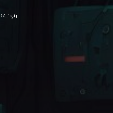
ं...' चुनें।