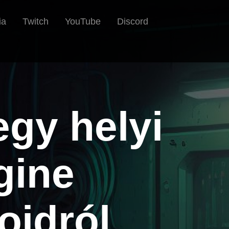
ia
Twitch
YouTube
Discord
gy helyi
gine
oidról