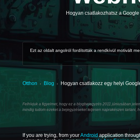
Hogyan csatlakozhatsz a Google 
Ezt az oldalt angolról fordították a rendkívül motivált
Otthon
Blog
Hogyan csatlakozz egy helyi Googl
›
›
Felhívjuk a figyelmet, hogy ez a blogbejegyzés 2011 júniusában jelen
mindig tudom ezeket a bejegyzéseket teljesen naprakészen tartani, h
If you are trying, from your
Android
application throug