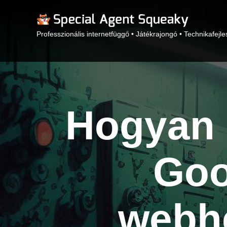
Professzionális internetfüggő • Játékrajongó • Technikafejle
Hogyan 
Goo
webhe