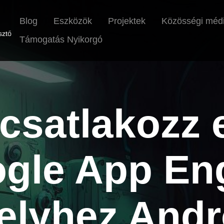
Blog
Eszközök
Projektek
Közösségi méd
sztő
Támogatás Nyikorgó
csatlakozz e
gle App En
lyhez Andr