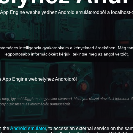
App Engine webhelyedhez Android emulátorodból a localhost-o
 mesterséges intelligencia gyakornokaim a kényelmed érdekében. Még tan
legpontosabb információkért kérjük, tekintse meg az angol verziót.
e App Engine webhelyhez Androidról
t meg, így attól függően, hogy mikor olvastad, bizonyos részei elavultak lehetnek.
ogy biztosítsam az információk pontosságát.
h the
Android emulator
, to access an external service on the sa