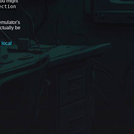
you might
ection
emulator's
ctually be
 local