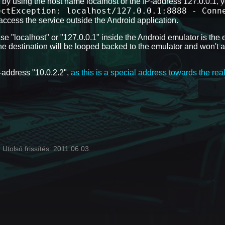
) by using the host name localhost or the IP-address 127.0.0.1, 
ectException: localhost/127.0.0.1:8888 - Conn
access the service outside the Android application.
"localhost" or "127.0.0.1" inside the Android emulator is the 
the destination will be looped backed to the emulator and won't a
P-address "10.0.2.2",
as this is a special address towards the real
Utolsó frissítés: 2011.06.03.