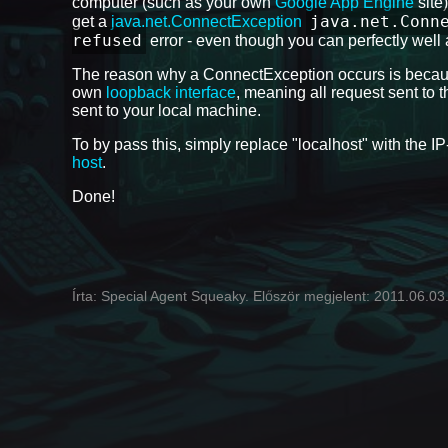
computer (such as your own
Google App Engine
site
java.net.Conn
get a
java.net.ConnectException
refused
error - even though you can perfectly well 
The reason why a ConnectException occurs is because 
own
loopback interface
, meaning all request sent to 
sent to your local machine.
To by pass this, simply replace "localhost" with the I
host
.
Done!
Írta: Special Agent Squeaky. Először megjelent: 2011.06.03. 