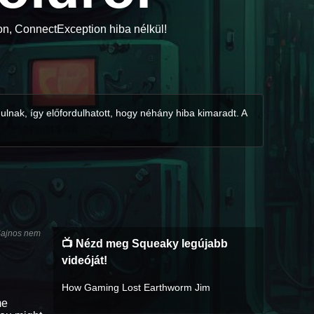
n, ConnectException hiba nélkül!
ulnak, így előfordulhatott, hogy néhány hiba kimaradt. A
 Sajnos nem
📺 Nézd meg Squeaky legújabb
videóját!
How Gaming Lost Earthworm Jim
me