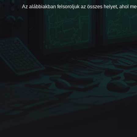
Discord
Twitch
Ko-fi
Az alábbiakban felsoroljuk az összes helyet, ahol m