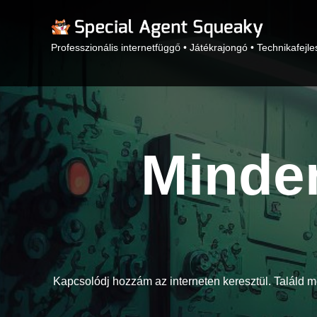
Professzionális internetfüggő • Játékrajongó • Technikafejle
Minde
Kapcsolódj hozzám az interneten keresztül. Találd m