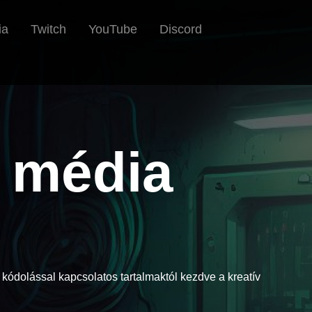
ia
Twitch
YouTube
Discord
 média
kódolással kapcsolatos tartalmaktól kezdve a kreatív