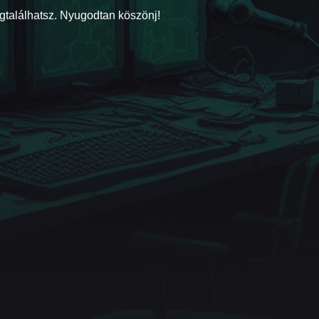
Instagram
YouTube
Twitter
egtalálhatsz. Nyugodtan köszönj!