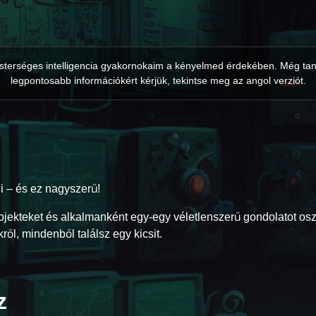
 mesterséges intelligencia gyakornokaim a kényelmed érdekében. Még tan
legpontosabb információkért kérjük, tekintse meg az angol verziót.
ni – és ez nagyszerű!
projekteket és alkalmanként egy-egy véletlenszerű gondolatot os
ről, mindenből találsz egy kicsit.
z