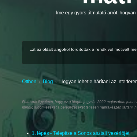
Íme egy gyors útmutató arról, hogyan
Ezt az oldalt angolról fordították a rendkívül motivált
Otthon
Blog
Hogyan lehet elhárítani az interfere
›
›
Felhívjuk figyelmét, hogy ez a blogbejegyzés 2022 májusában jelent m
mindig tudom ezeket a bejegyzéseket teljesen naprakészen tartani, h
1. lépés - Telepítse a Sonos asztali vezérlőjét