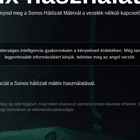
 nyisd meg a Sonos Hálózati Mátrixát a vezeték nélküli kapcso
 mesterséges intelligencia gyakornokaim a kényelmed érdekében. Még tan
legpontosabb információkért kérjük, tekintse meg az angol verziót.
nciát a Sonos hálózati mátrix használatával.
eg, így attól függően, hogy mikor olvassa el, bizonyos részei elavultak lehetnek.
ogy biztosítsam az információk pontosságát.