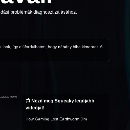
lódási problémák diagnosztizálásához.
ulnak, így előfordulhatott, hogy néhány hiba kimaradt. A
 Sajnos nem
📺 Nézd meg Squeaky legújabb
videóját!
How Gaming Lost Earthworm Jim