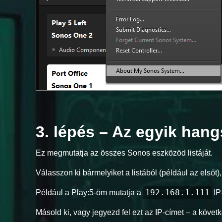
3. lépés – Az egyik han
Ez megmutatja az összes Sonos eszközöd listáját.
Válasszon ki bármelyiket a listából (például az elsőt)
192.168.1.111
Például a Play:5-öm mutatja a
IP
Másold ki, vagy jegyezd fel ezt az IP-címet – a köve