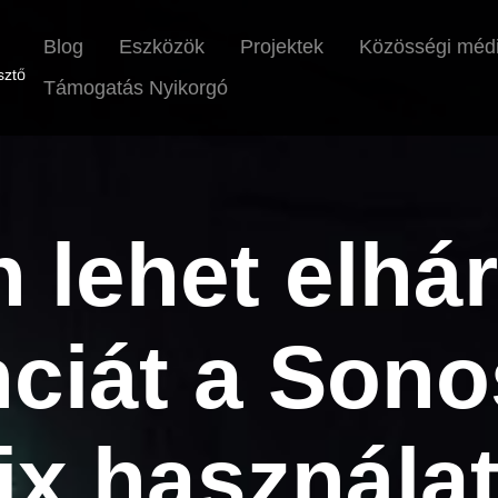
Blog
Eszközök
Projektek
Közösségi méd
sztő
Támogatás Nyikorgó
lehet elhár
nciát a Sono
ix használat