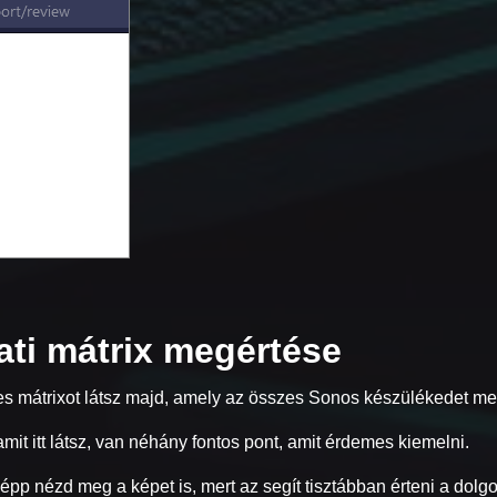
ati mátrix megértése
es mátrixot látsz majd, amely az összes Sonos készülékedet meg
it itt látsz, van néhány fontos pont, amit érdemes kiemelni.
pp nézd meg a képet is, mert az segít tisztábban érteni a dolgo