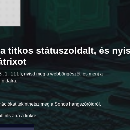
a titkos státuszoldalt, és nyi
trixot
8.1.111
), nyisd meg a webböngészőt, és menj a
oldalra.
ormációkat tekinthetsz meg a Sonos hangszóróidról.
tints arra a linkre.