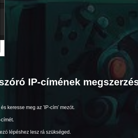
gszóró IP-címének megszerzé
, és keresse meg az 'IP-cím' mezőt.
-címét.
tkező lépéshez lesz rá szükséged.