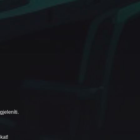
jeleníti.
kat!