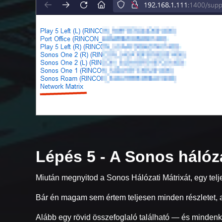
Lépés 5 - A Sonos hálóz
Miután megnyitod a Sonos Hálózati Mátrixát, egy telj
Bár én magam sem értem teljesen minden részletet, am
Alább egy rövid összefoglaló található — és mindenké