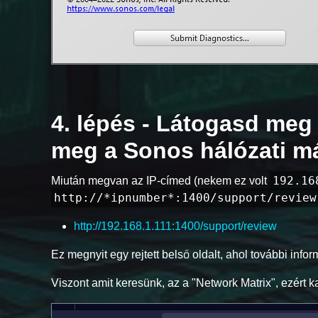
4. lépés - Látogasd meg 
meg a Sonos hálózati má
192.16
Miután megvan az IP-címed (nekem ez volt
http://*ipnumber*:1400/support/review
http://192.168.1.111:1400/support/review
Ez megnyit egy rejtett belső oldalt, ahol további inf
Viszont amit keresünk, az a "Network Matrix", ezért kat