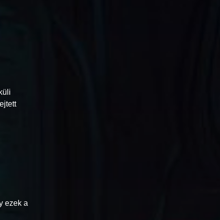
üli
jtett
y ezek a