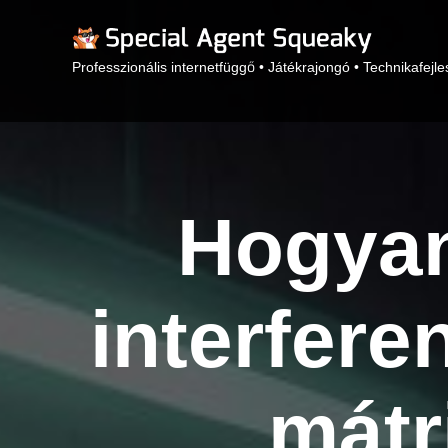
Professzionális internetfüggő • Játékrajongó • Technikafejle
Hogyan 
interfere
mátr