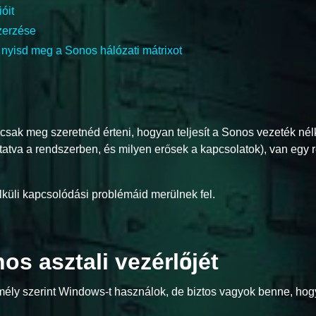
óit
zerzése
s nyisd meg a Sonos hálózati mátrixot
ak meg szeretnéd érteni, hogyan teljesít a Sonos vezeték nélk
tva a rendszerben, és milyen erősek a kapcsolatok), van egy re
lküli kapcsolódási problémáid merülnek fel.
nos asztali vezérlőjét
zemély szerint Windows-t használok, de biztos vagyok benne, hog