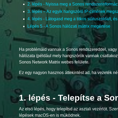
2. lépés - Nyissa meg a Sonos rendszerinformáci
3. lépés – Az egyik hangszóró IP-címének megs
4. lépés - Látogasd meg a titkos státuszoldalt, é
Lépés 5 - A Sonos hálózati mátrix megértése
Ha problémáid vannak a Sonos rendszereddel, vagy cs
hálózata (például mely hangszórók vannak csatlakozta
Sonos Network Matrix webes felülete.
Ez egy nagyon hasznos áttekintést ad, ha vezeték né
1. lépés - Telepítse a So
Az első lépés, hogy telepítsd az asztali vezérlőt. S
lépések macOS-en is működnek.