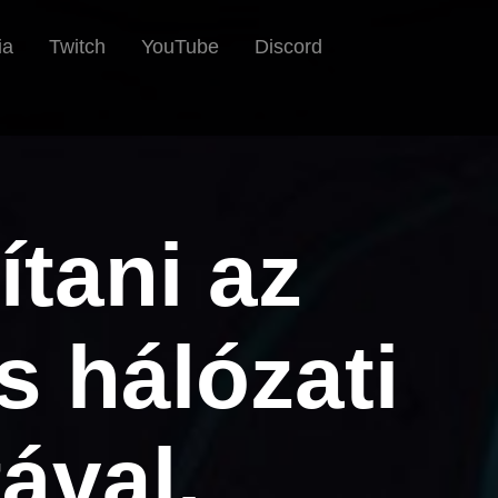
ia
Twitch
YouTube
Discord
ítani az
s hálózati
ával.