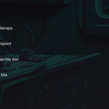
eberapa
kpoint
 api-mu dan
kita