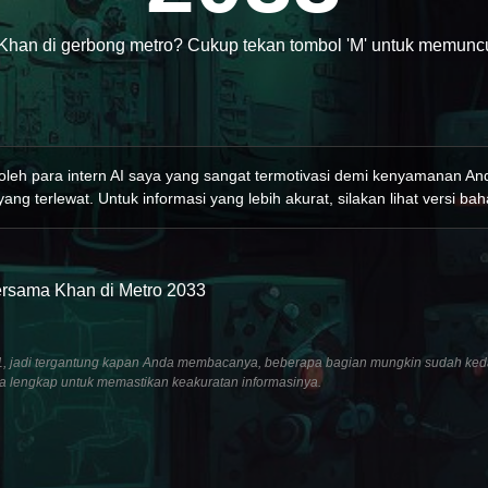
Khan di gerbong metro? Cukup tekan tombol 'M' untuk memuncu
 oleh para intern AI saya yang sangat termotivasi demi kenyamanan A
ang terlewat. Untuk informasi yang lebih akurat, silakan lihat versi bah
Bersama Khan di Metro 2033
2021, jadi tergantung kapan Anda membacanya, beberapa bagian mungkin sudah ked
ra lengkap untuk memastikan keakuratan informasinya.