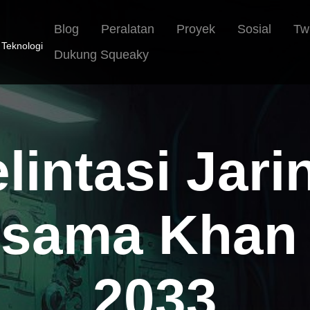
Blog
Peralatan
Proyek
Sosial
Tw
 Teknologi
Dukung Squeaky
lintasi Jari
rsama Khan 
2033