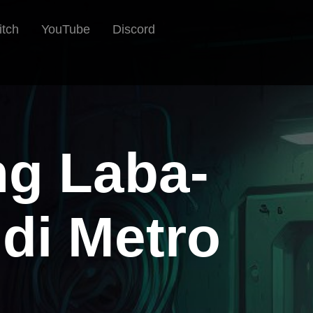
itch
YouTube
Discord
ng Laba-
di Metro