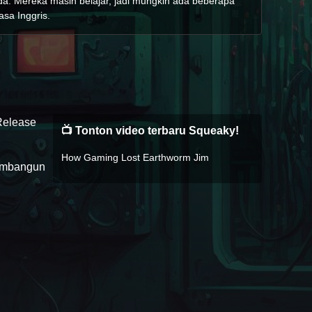
nda. Mereka masih belajar, jadi mungkin ada beberapa
asa Inggris.
Release
📺 Tonton video terbaru Squeaky!
How Gaming Lost Earthworm Jim
membangun