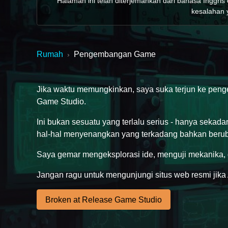
Halaman ini telah diterjemahkan dari bahasa Inggris
kesalahan y
Rumah
Pengembangan Game
›
Jika waktu memungkinkan, saya suka terjun ke peng
Game Studio.
Ini bukan sesuatu yang terlalu serius - hanya sekad
hal-hal menyenangkan yang terkadang bahkan beru
Saya gemar mengeksplorasi ide, menguji mekanika,
Jangan ragu untuk mengunjungi situs web resmi jika A
Broken at Release Game Studio