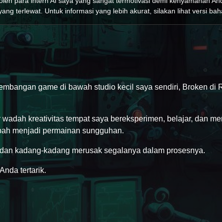
 oleh para intern AI saya yang sangat termotivasi demi kenyamanan A
ang terlewat. Untuk informasi yang lebih akurat, silakan lihat versi bah
embangan game di bawah studio kecil saya sendiri, Broken di 
ar wadah kreativitas tempat saya bereksperimen, belajar, dan 
bah menjadi permainan sungguhan.
 dan kadang-kadang merusak segalanya dalam prosesnya.
nda tertarik.