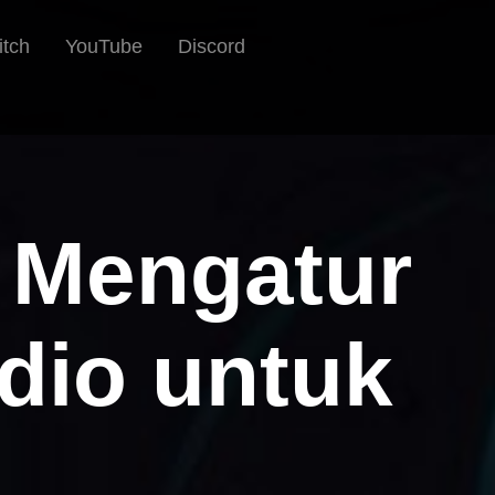
itch
YouTube
Discord
k Mengatur
dio untuk