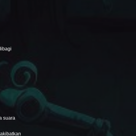
dibagi
a suara
gakibatkan