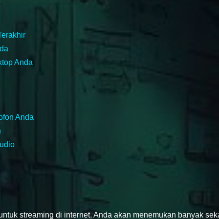
erakhir
nda
ktop Anda
ofon Anda
n
udio
untuk streaming di internet, Anda akan menemukan banyak seka