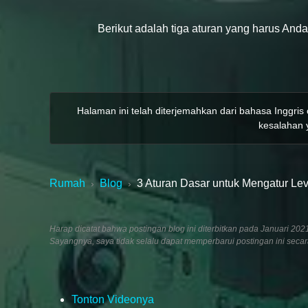
Berikut adalah tiga aturan yang harus And
Halaman ini telah diterjemahkan dari bahasa Inggris
kesalahan y
Rumah
Blog
3 Aturan Dasar untuk Mengatur Le
›
›
Harap dicatat bahwa postingan blog ini diterbitkan pada Januari 
Sayangnya, saya tidak selalu dapat memperbarui postingan ini seca
Tonton Videonya