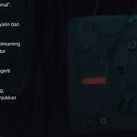
onal".
yalin dan
streaming
tor
gerti
g,
njukkan