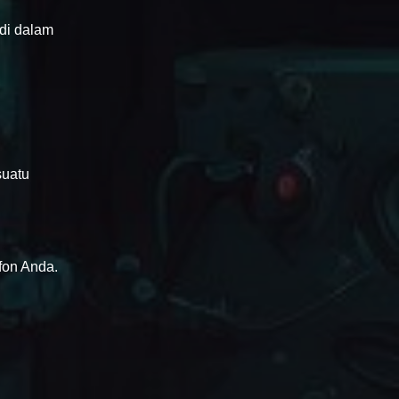
 di dalam
suatu
fon Anda.