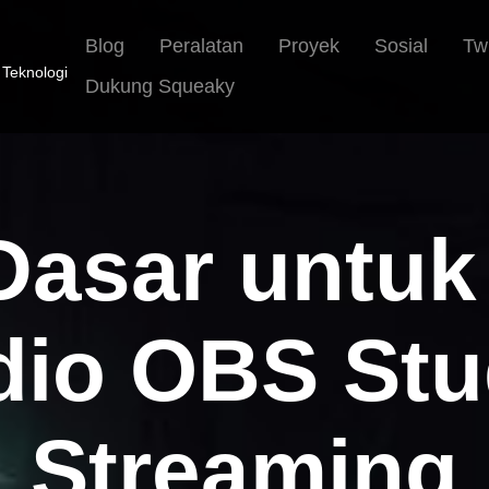
Blog
Peralatan
Proyek
Sosial
Tw
 Teknologi
Dukung Squeaky
Dasar untu
dio OBS Stu
Streaming