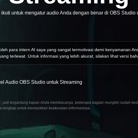
a ikuti untuk mengatur audio Anda dengan benar di OBS Studi
 oleh para intern AI saya yang sangat termotivasi demi kenyamanan A
ang terlewat. Untuk informasi yang lebih akurat, silakan lihat versi bah
vel Audio OBS Studio untuk Streaming
2021, jadi tergantung kapan Anda membacanya, beberapa bagian mungkin sudah ked
ra lengkap untuk memastikan keakuratan informasinya.