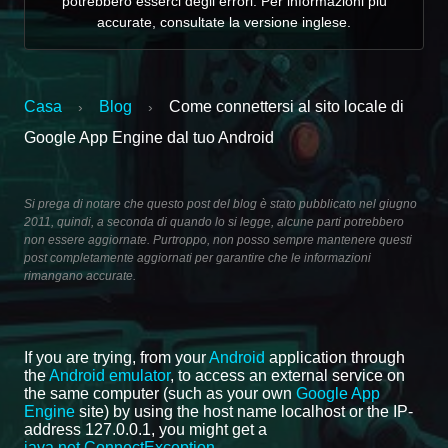
potrebbero esserci degli errori. Per informazioni più
accurate, consultate la versione inglese.
Casa
Blog
Come connettersi al sito locale di
›
›
Google App Engine dal tuo Android
Si prega di notare che questo post del blog è stato pubblicato nel giugno
2011, quindi, a seconda di quando lo si legge, alcune parti potrebbero
non essere aggiornate. Purtroppo, non posso sempre mantenere questi
post completamente aggiornati per garantire che le informazioni
rimangano accurate.
If you are trying, from your
Android
application through
the
Android emulator
, to access an external service on
the same computer (such as your own
Google App
Engine
site) by using the host name localhost or the IP-
address 127.0.0.1, you might get a
java.net.ConnectException