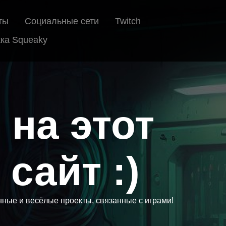
ты
Социальные сети
Twitch
ка Squeaky
на этот
сайт :)
нные и весёлые проекты, связанные с играми!