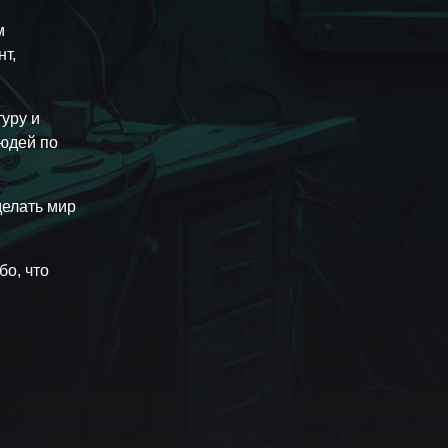
м
т,
уру и
людей по
делать мир
бо, что