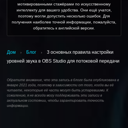
мотивированными стажёрами по искусственному
интеллекту для вашего удобства. Они ещё учатся,
поэтому могли допустить несколько ошибок. Для
получения наиболее точной информации, пожалуйста,
обратитесь к английской версии.
Дом
Блог
3 основных правила настройки
›
›
уровней звука в OBS Studio для потоковой передачи
Обратите внимание, что эта запись в блоге была опубликована в
январе 2021 года, поэтому в зависимости от того, когда вы её
читаете, некоторые её части могут быть устаревшими. К
сожалению, я не всегда могу поддерживать эти записи в
актуальном состоянии, чтобы гарантировать точность
информации.