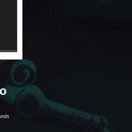
io
unds