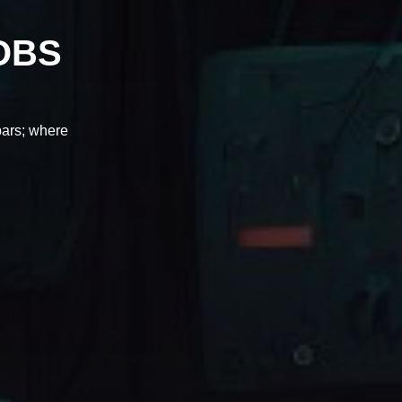
 OBS
bars; where