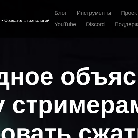
Блог
Инструменты
Проек
• Создатель технологий
YouTube
Discord
Поддерж
дное объяс
 стримера
овать сжат