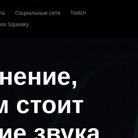
ты
Социальные сети
Twitch
ка Squeaky
нение,
м стоит
ие звука