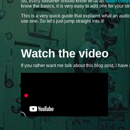
So, every streamer should know what an
audio comp
know the basics, it is very easy to add one for your s
This is a very quick guide that explains what an au
use one. So let's just jump straight into it!
Watch the video
If you rather want me talk about this blog post, I have 