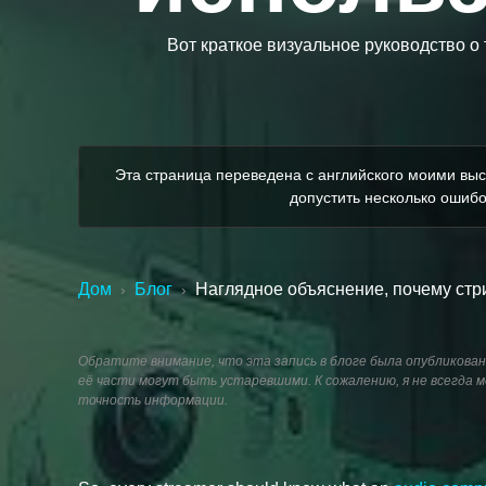
Вот краткое визуальное руководство о 
Эта страница переведена с английского моими выс
допустить несколько ошибо
Дом
Блог
Наглядное объяснение, почему стр
›
›
Обратите внимание, что эта запись в блоге была опубликован
её части могут быть устаревшими. К сожалению, я не всегда
точность информации.