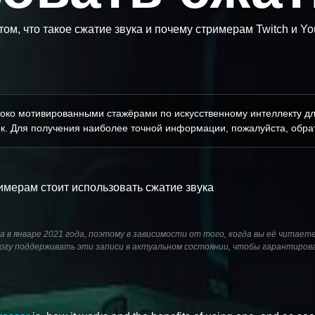
том, что такое сжатие звука и почему стримерам Twitch и Yo
око мотивированными стажёрами по искусственному интеллекту дл
к. Для получения наиболее точной информации, пожалуйста, обрат
имерам стоит использовать сжатие звука
а в январе 2021 года, поэтому в зависимости от того, когда вы её читает
 могу поддерживать эти записи в актуальном состоянии, чтобы гарантиров