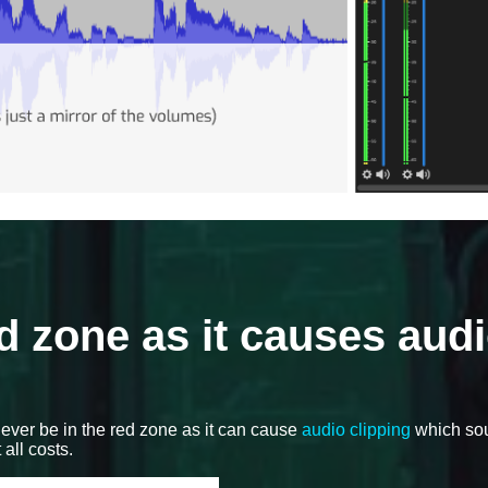
d zone as it causes aud
ever be in the red zone as it can cause
audio clipping
which so
all costs.