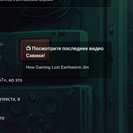
те,
📺 Посмотрите последнее видео
Сквики!
How Gaming Lost Earthworm Jim
7», но это
текста, в
то