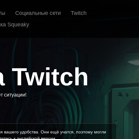
ты
Социальные сети
Twitch
ка Squeaky
а Twitch
т ситуации!
я вашего удобства. Они ещё учатся, поэтому могли
итесь к английской версии.