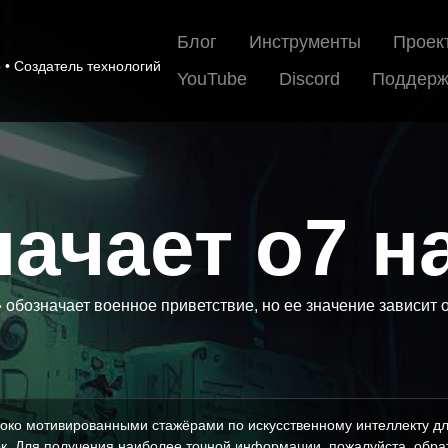
Блог
Инструменты
Проек
• Создатель технологий
YouTube
Discord
Поддерж
ачает o7 н
 обозначает военное приветствие, но ее значение зависит о
око мотивированными стажёрами по искусственному интеллекту дл
к. Для получения наиболее точной информации, пожалуйста, обрат