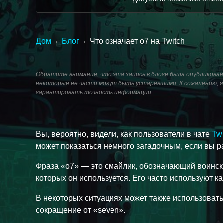
Дом
Блог
Что означает o7 на Twitch
›
›
Обратите внимание, что эта запись в блоге была опубликована
некоторые её части могут быть устаревшими. К сожалению, я 
гарантировать точность информации.
Вы, вероятно, видели, как пользователи в чате
Twi
может показаться немного загадочным, если вы р
Фраза «o7» — это смайлик, обозначающий воинское
которых он используется. Его часто используют ка
В некоторых ситуациях может также использоватьс
сокращение от «seven».