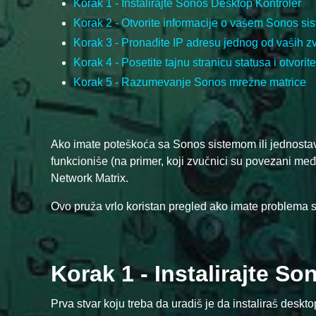
Korak 1 - Instalirajte Sonos Desktop Kontroler
Korak 2 - Otvorite informacije o vašem Sonos si
Korak 3 - Pronađite IP adresu jednog od vaših z
Korak 4 - Posetite tajnu stranicu statusa i otvor
Korak 5 - Razumevanje Sonos mrežne matrice
Ako imate poteškoća sa Sonos sistemom ili jednosta
funkcioniše (na primer, koji zvučnici su povezani međ
Network Matrix.
Ovo pruža vrlo koristan pregled ako imate problema
Korak 1 - Instalirajte S
Prva stvar koju treba da uradiš je da instaliraš deskt