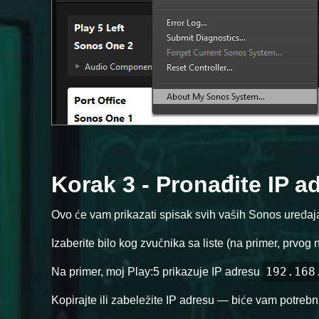
Korak 3 - Pronađite IP 
Ovo će vam prikazati spisak svih vaših Sonos uređaj
Izaberite bilo kog zvučnika sa liste (na primer, prvog na
192.168
Na primer, moj Play:5 prikazuje IP adresu
Kopirajte ili zabeležite IP adresu — biće vam potreb