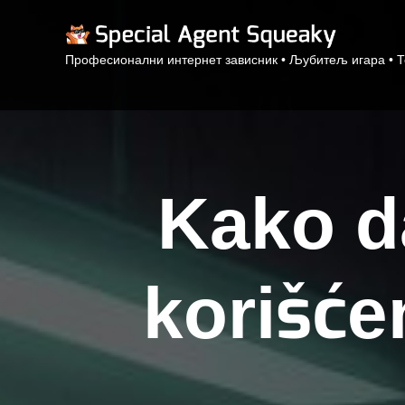
Професионални интернет зависник • Љубитељ игара • 
Kako d
korišć