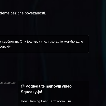
obleme bežične povezanosti.
добности. Они још увек уче, тако да је могуће да је
ерзију.
и застарели.
📺 Pogledajte najnoviji video
Squeaky-ja!
How Gaming Lost Earthworm Jim