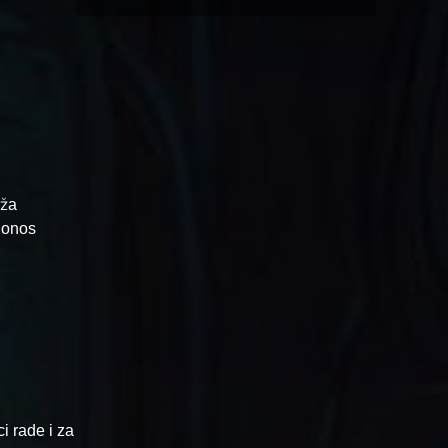
eža
 Sonos
i rade i za