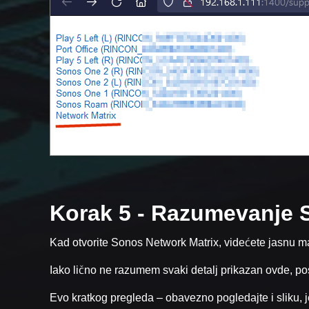
Korak 5 - Razumevanje 
Kad otvorite Sonos Network Matrix, videćete jasnu ma
Iako lično ne razumem svaki detalj prikazan ovde, post
Evo kratkog pregleda – obavezno pogledajte i sliku, j