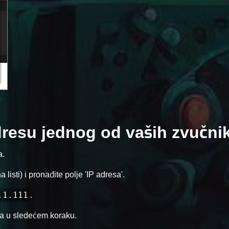
adresu jednog od vaših zvučni
a.
 listi) i pronađite polje 'IP adresa'.
.1.111
.
na u sledećem koraku.