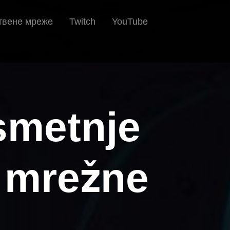
твене мреже
Twitch
YouTube
smetnje
 mrežne