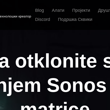
Blog
Алати
Пројекти
Друш
Технолошки креатор
Discord
Подршка Сквики
a otklonite 
enjem Sonos
matrice