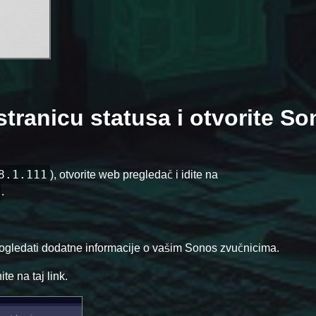
stranicu statusa i otvorite S
8.1.111
), otvorite web pregledač i idite na
.
pogledati dodatne informacije o vašim Sonos zvučnicima.
te na taj link.