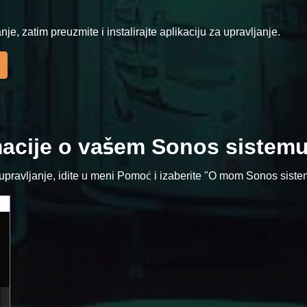
, zatim preuzmite i instalirajte aplikaciju za upravljanje.
rmacije o vašem Sonos sistem
 upravljanje, idite u meni Pomoć i izaberite "O mom Sonos sistem