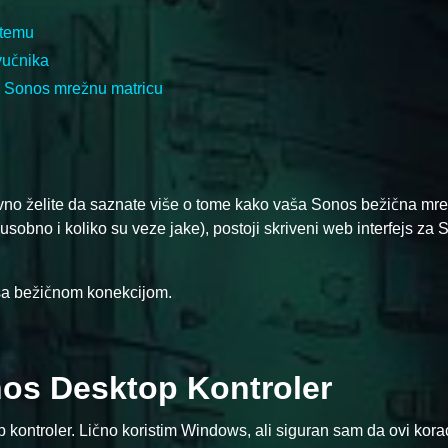
stemu
vučnika
ite Sonos mrežnu matricu
vno želite da saznate više o tome kako vaša Sonos bežična mr
usobno i koliko su veze jake), postoji skriveni web interfejs za
 sa bežičnom konekcijom.
onos Desktop Kontroler
op kontroler. Lično koristim Windows, ali siguran sam da ovi korac