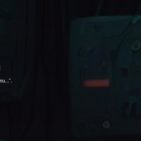
u
u...".