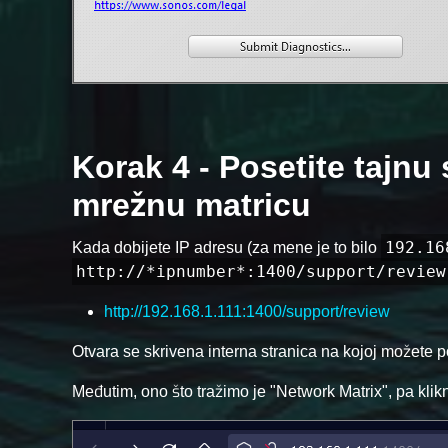
Korak 4 - Posetite tajnu 
mrežnu matricu
192.16
Kada dobijete IP adresu (za mene je to bilo
http://*ipnumber*:1400/support/review
http://192.168.1.111:1400/support/review
Otvara se skrivena interna stranica na kojoj možete 
Međutim, ono što tražimo je "Network Matrix", pa klikni