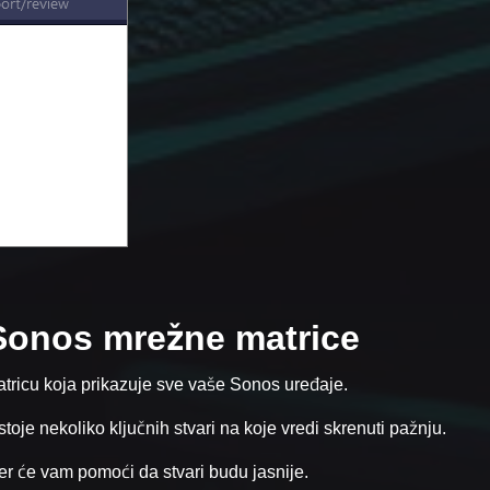
Sonos mrežne matrice
tricu koja prikazuje sve vaše Sonos uređaje.
oje nekoliko ključnih stvari na koje vredi skrenuti pažnju.
er će vam pomoći da stvari budu jasnije.