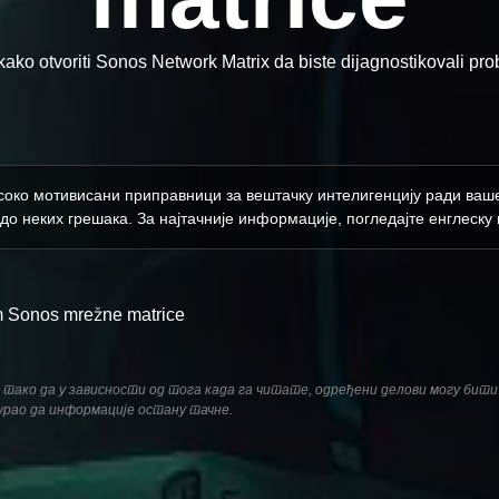
kako otvoriti Sonos Network Matrix da biste dijagnostikovali pr
исоко мотивисани приправници за вештачку интелигенцију ради ваше у
до неких грешака. За најтачније информације, погледајте енглеску в
em Sonos mrežne matrice
не, тако да у зависности од тога када га читате, одређени делови могу бит
гурао да информације остану тачне.