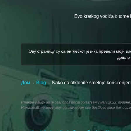
Evo kratkog vodiča o tome 
Ову страницу су са енглеског језика превели моји в
дошло 
Дом
Blog
Kako da otklonite smetnje korišćenj
›
›
Имајте у виду да је овај блог пост објављен у мају 2022. годи
Нажалост, не могу увек да ажурирам ове постове како бих оси